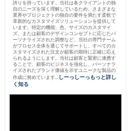
誇りを持っています。当社は各クライアントの独
自のニーズを深く理解しているため、さまざまな
業界やプロジェクトの独自の要件を満たす柔軟で
革新的なカスタマイズソリューションを提供して
います。特定の機能、色、サイズのカスタマイ
ズ、または顧客のデザインコンセプトに応じたパ
ーソナライズされた調整など、当社の専門チーム
がプロセス全体を通じてサポートし、すべてのカ
スタマイズされた注文が顧客の期待に正確に応え
られるようにします。当社は顧客と緊密に連携す
ることで、顧客のビジネスを強化し、パーソナラ
イズされたブランド価値を示すユニークな製品の
しーっしーっ
もっと詳し
作成に努めています...
く知る