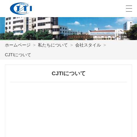
العربية
česky
Deutsch
English
E
ホームページ
>
私たちについて
>
会社スタイル
>
CJTIについて
ホームページ
製品
CJTIについて
カスタマイズ
私たちについて
ニュース
業界