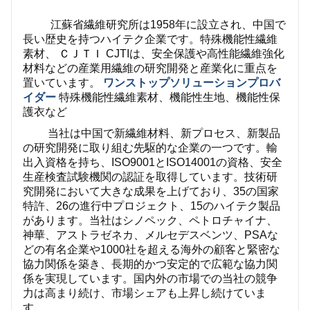
江蘇省繊維研究所は1958年に設立され、中国で
長い歴史を持つハイテク企業です。
特殊機能性繊維
素材、
ＣＪＴＩ
CJTIは、安全保護や高性能繊維強化
材料などの産業用繊維の研究開発と産業化に重点を
置いています。
ワンストップソリューションプロバ
イダー
特殊機能性繊維素材、機能性生地、機能性保
護衣など
当社は中国で新繊維材料、新プロセス、新製品
の研究開発に取り組む先駆的な企業の一つです。輸
出入資格を持ち、ISO9001とISO14001の資格、安全
生産検査試験機関の認証を取得しています。技術研
究開発において大きな成果を上げており、35の国家
特許、26の進行中プロジェクト、15のハイテク製品
があります。当社はシノペック、ペトロチャイナ、
神華、アストラゼネカ、メルセデスベンツ、PSAな
どの有名企業や1000社を超える海外の顧客と緊密な
協力関係を築き、長期的かつ安定的で広範な協力関
係を実現しています。国内外の市場での当社の競争
力は高まり続け、市場シェアも上昇し続けていま
す。