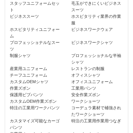
スタッフユニフォームセッ
毛玉ができにくいビジネス
ト
スーツ
ビジネススーツ
ホスピタリティ業界の作業
服
ホスピタリティユニフォー
ビジネスワークウェア
ム
プロフェッショナルなスー
ビジネスワークシャツ
ツ
制服シャツ
プロフェッショナルな半袖
シャツ
産業用ユニフォーム
レストランの制服
チーフユニフォーム
オフィスシャツ
カスタムOEMシャツ
オフィスユニフォーム
作業ズボン
工業用パンツ
保護用ビブパンツ
安全作業ズボン
カスタムOEM作業ズボン
ワークショーツ
特注の工業用ワークパンツ
コーデュラ素材で補強され
たワークショーツ
カスタマイズ可能なカーゴ
特注の工業用作業用つなぎ
パンツ