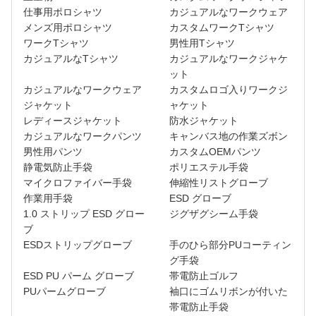
仕事用ポロシャツ
カジュアルなワークウェア
メンズ用ポロシャツ
カスタムワークTシャツ
ワークTシャツ
男性用Tシャツ
カジュアルなTシャツ
カジュアルなワークジャケ
ット
カジュアルなワークウェア
カスタムロゴ入りワークジ
ジャケット
ャケット
レディースジャケット
防水ジャケット
カジュアルなワークパンツ
キャンバス地の作業ズボン
男性用パンツ
カスタムOEMパンツ
静電気防止手袋
ポリエステル手袋
マイクロファイバー手袋
伸縮性リストグローブ
作業用手袋
ESD グローブ
1.0 ストリップ ESD グロー
ジグザグシーム手袋
ブ
ESDストリップグローブ
手のひら部分PUコーティン
グ手袋
ESD PU パーム グローブ
帯電防止ゴルフ
PUパームグローブ
袖口にゴムリボンが付いた
帯電防止手袋