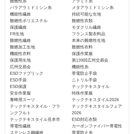
難燃性糸
アラミド糸
パラアラミドミシン糸
メタアラミドミシン糸
機能性繊維
持続可能な生地
難燃性ポリエステル
難燃性衣類
保護繊維
モダクリル繊維
FR生地
フランス製衣料品
難燃性繊維
本来の難燃性生地
難燃加工生地
難燃性衣料
機能性衣料
保護作業服
保護用生地
第139回広州交易会
広州交易会
機能性糸
ESDファブリック
帯電防止手袋
ESD手袋
ニトリル手袋
ESD保護
テックテキスタイル
安全作業服
特殊作業服
養蜂用スーツ
テックテキスタイル2026
テックテキスタイル・フラ
テックテキスタイルフェア
ンクフルト
2026
テックテキスタイル見本市
ESD対応衣類
導電性繊維
カーボンファイバー導電性
ステンレス鋼繊維
帯電防止糸