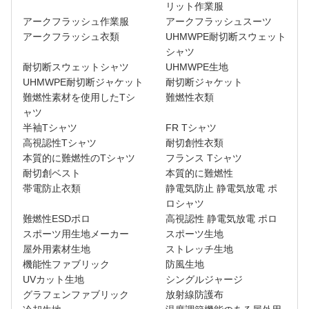
リット作業服
アークフラッシュ作業服
アークフラッシュスーツ
アークフラッシュ衣類
UHMWPE耐切断スウェット
シャツ
耐切断スウェットシャツ
UHMWPE生地
UHMWPE耐切断ジャケット
耐切断ジャケット
難燃性素材を使用したTシ
難燃性衣類
ャツ
半袖Tシャツ
FR Tシャツ
高視認性Tシャツ
耐切創性衣類
本質的に難燃性のTシャツ
フランス Tシャツ
耐切創ベスト
本質的に難燃性
帯電防止衣類
静電気防止 静電気放電 ポ
ロシャツ
難燃性ESDポロ
高視認性 静電気放電 ポロ
スポーツ用生地メーカー
スポーツ生地
屋外用素材生地
ストレッチ生地
機能性ファブリック
防風生地
UVカット生地
シングルジャージ
グラフェンファブリック
放射線防護布