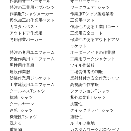
作業用オーバーオール
オーバーオール
特注の工業用ビブパンツ
ワークウェアTシャツ
作業服Tシャツメーカー
作業服Tシャツ製造業者
撥水加工の作業用ベスト
工業用ベスト
カスタムベスト
伸縮性のある工業用コート
アウトドア作業服
工業用安全コート
冬用作業パーカー
保温性のあるアウトドアジ
ャケット
特注の冬用ユニフォーム
オーダーメイドの作業服
安全作業用ユニフォーム
工業用ワークジャケット
男性用作業服
ツイル作業服
建設作業服
工場労働者の制服
塗装作業用ジャケット
反射材付き安全作業シャツ
工業建設用ユニフォーム
高視認性作業服
クールネスTシャツ
ファッションTシャツ
抗菌Tシャツ
紫外線防止Tシャツ
クールヤーン
抗菌性
速乾Tシャツ
クイックドライTシャツ
機能性Tシャツ
速乾性
洗える
ルドルフ生地
重量物
カスタムワークポロシャツ