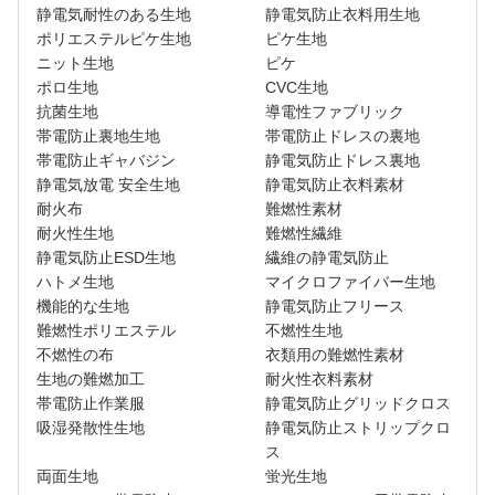
静電気耐性のある生地
静電気防止衣料用生地
ポリエステルピケ生地
ピケ生地
ニット生地
ピケ
ポロ生地
CVC生地
抗菌生地
導電性ファブリック
帯電防止裏地生地
帯電防止ドレスの裏地
帯電防止ギャバジン
静電気防止ドレス裏地
静電気放電 安全生地
静電気防止衣料素材
耐火布
難燃性素材
耐火性生地
難燃性繊維
静電気防止ESD生地
繊維の静電気防止
ハトメ生地
マイクロファイバー生地
機能的な生地
静電気防止フリース
難燃性ポリエステル
不燃性生地
不燃性の布
衣類用の難燃性素材
生地の難燃加工
耐火性衣料素材
帯電防止作業服
静電気防止グリッドクロス
吸湿発散性生地
静電気防止ストリップクロ
ス
両面生地
蛍光生地