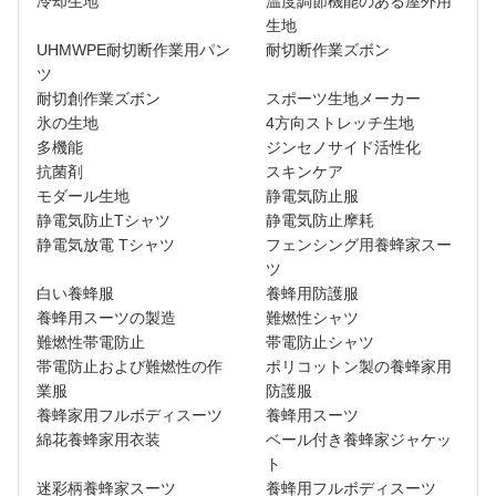
冷却生地
温度調節機能のある屋外用
生地
UHMWPE耐切断作業用パン
耐切断作業ズボン
ツ
耐切創作業ズボン
スポーツ生地メーカー
氷の生地
4方向ストレッチ生地
多機能
ジンセノサイド活性化
抗菌剤
スキンケア
モダール生地
静電気防止服
静電気防止Tシャツ
静電気防止摩耗
静電気放電 Tシャツ
フェンシング用養蜂家スー
ツ
白い養蜂服
養蜂用防護服
養蜂用スーツの製造
難燃性シャツ
難燃性帯電防止
帯電防止シャツ
帯電防止および難燃性の作
ポリコットン製の養蜂家用
業服
防護服
養蜂家用フルボディスーツ
養蜂用スーツ
綿花養蜂家用衣装
ベール付き養蜂家ジャケッ
ト
迷彩柄養蜂家スーツ
養蜂用フルボディスーツ