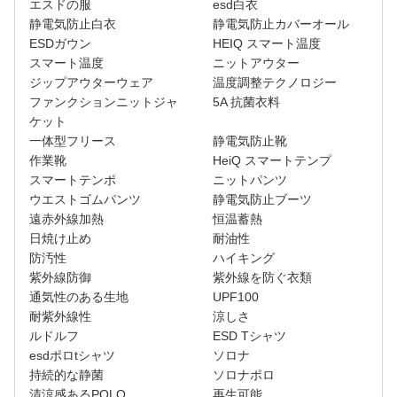
エスドの服
esd白衣
静電気防止白衣
静電気防止カバーオール
ESDガウン
HEIQ スマート温度
スマート温度
ニットアウター
ジップアウターウェア
温度調整テクノロジー
ファンクションニットジャ
5A 抗菌衣料
ケット
一体型フリース
静電気防止靴
作業靴
HeiQ スマートテンプ
スマートテンポ
ニットパンツ
ウエストゴムパンツ
静電気防止ブーツ
遠赤外線加熱
恒温蓄熱
日焼け止め
耐油性
防汚性
ハイキング
紫外線防御
紫外線を防ぐ衣類
通気性のある生地
UPF100
耐紫外線性
涼しさ
ルドルフ
ESD Tシャツ
esdポロtシャツ
ソロナ
持続的な静菌
ソロナポロ
清涼感あるPOLO
再生可能