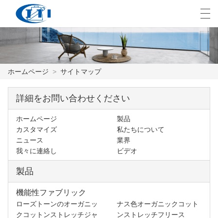
العربية
česky
Deutsch
English
E
ホームページ
>
サイトマップ
ホームページ
詳細をお問い合わせください
製品
ホームページ
製品
カスタマイズ
私たちについて
カスタマイズ
ニュース
業界
我々に連絡し
ビデオ
私たちについて
製品
ニュース
機能性ファブリック
業界
ローズトーンのオーガニッ
ナス色オーガニックコット
クコットンストレッチジャ
ンストレッチフリース