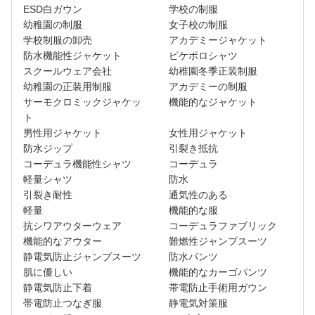
ESD白ガウン
学校の制服
幼稚園の制服
女子校の制服
学校制服の卸売
アカデミージャケット
防水機能性ジャケット
ピケポロシャツ
スクールウェア会社
幼稚園冬季正装制服
幼稚園の正装用制服
アカデミーの制服
サーモクロミックジャケッ
機能的なジャケット
ト
男性用ジャケット
女性用ジャケット
防水ジップ
引裂き抵抗
コーデュラ機能性シャツ
コーデュラ
軽量シャツ
防水
引裂き耐性
通気性のある
軽量
機能的な服
抗シワアウターウェア
コーデュラファブリック
機能的なアウター
難燃性ジャンプスーツ
静電気防止ジャンプスーツ
防水パンツ
肌に優しい
機能的なカーゴパンツ
静電気防止下着
帯電防止手術用ガウン
帯電防止つなぎ服
静電気対策服