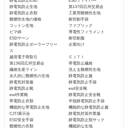
静電気防止ESD
ESDファイバー
静電気防止生地
第137回広州交易会
静電気防止衣類
工業用難燃性生地
難燃性生地の価格
耐切創手袋
コットン生地
ファブリック
ピマ綿
導電性フィラメント
ESDヤーン
耐切創服
静電気防止ポーラーフリー
企業向け
ス
越境電子商取引
ＣＪＴＩ
第136回広州交易会
帯電防止繊維
繊維生産ライン
洗える難燃性生地
永久的に難燃性の生地
静電気防止服
静電気対策服
静電気防止手袋
静電気防止靴
esd安全靴
esd作業靴
静電気防止安全靴
帯電防止衣類
半指静電気防止手袋
機能的な帯電防止生地
機能的な静電気防止服
CJTI展示会
静電気対策作業服
ESD安全手袋
静電気防止指サック
難燃性の衣類
機能的な生地