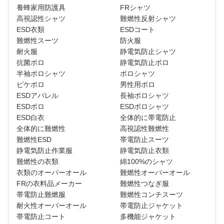
養蜂家用防護具
FRシャツ
高視認性シャツ
難燃性反射シャツ
ESD衣類
ESDコート
難燃性スーツ
防火服
耐火服
静電気防止シャツ
抗菌ポロ
静電気防止ポロ
半袖ポロシャツ
ポロシャツ
ピケポロ
男性用ポロ
ESDアパレル
長袖ポロシャツ
ESDポロ
ESDポロシャツ
ESD白衣
全体的に帯電防止
全体的に難燃性
高視認性難燃性
難燃性ESD
帯電防止スーツ
静電気防止作業服
静電気防止衣類
難燃性の衣類
綿100%のシャツ
衣類のオーバーオール
難燃性オーバーオール
FRの衣料品メーカー
難燃性つなぎ服
帯電防止難燃服
難燃性コンチスーツ
耐火性オーバーオール
帯電防止ジャケット
帯電防止コート
多機能ジャケット