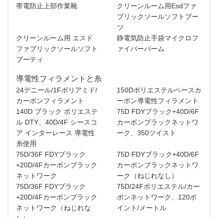
帯電防止上部作業靴
クリーンルーム用Esdファ
ブリックソールソフトブー
ツ
クリーンルーム用 エスド
静電気防止手袋マイクロフ
ファブリックソールソフト
ァイバーパーム
ブーティ
導電性フィラメントと糸
24デニール/1Fポリアミド/
150Dポリエステルベースカ
カーボンフィラメント
ーボン導電性フィラメント
140D ブラック ポリエステ
75D FDYブラック+40D/6F
ル DTY、40D/4F シースコ
カーボンブラックネットワ
ア インターレース 導電性
ーク、350ツイスト
糸使用
75D/36F FDYブラック
75D FDYブラック+40D/6F
+20D/4Fカーボンブラック
カーボンブラックネットワ
ネットワーク
ーク（ねじれなし）
75D/36F FDYブラック
75D/24Fポリエステル/カー
+20D/4Fカーボンブラック
ボンネットワーク、120ポ
ネットワーク（ねじれな
イント/メートル