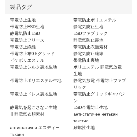
製品タグ
帯電防止生地
帯電防止ポリエステル
帯電防止ESD生地
静電気防止生地
静電気防止ESD
ESDファブリック
帯電防止フリース
静電気防止裏地
帯電防止繊維
帯電防止衣類素材
帯電防止布0.5グリッド
静電気防止繊維
ピケポリエステル
帯電防止裏地
帯電防止シルク裏地生地
ポリエステル 静電気放電
生地
帯電防止ポリエステル生地
静電気放電 帯電防止ファブ
リック
帯電防止ドレス裏地生地
帯電防止グリッドギャバジ
ン
静電気を起こさない生地
ESD帯電防止生地
非静電気衣類素材
антистатичен нетъкан
текстил
антистатични エスディー
難燃性生地
тъкани