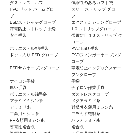
ダストレスゴルフ
伸縮性のあるカフ手袋
PVC ドット パームグロー
スリー ストリップ グロー
ブ
ブ
ESDストレッチグローブ
エクステンショングローブ
帯電防止ストレッチ手袋
1.0 ストリップグローブ
安全手袋
帯電防止 1.0 ストリップ グ
ローブ
ポリエステル/綿手袋
PVC ESD 手袋
ドット入り ESD グローブ
ESDフィンガーオープング
ローブ
ESDサムオープングローブ
帯電防止インデックスオー
プングローブ
ナイロン手袋
手袋
厚い手袋
ナイロン作業手袋
ポリエステル綿手袋
ダストレスグローブ
アラミドミシン糸
メタアラミド糸
アラミド糸
難燃性衣類用ミシン糸
工業用ミシン糸
アラミド縫製糸
FR衣類用ミシン糸
パラアラミド糸
導電性複合糸
複合糸