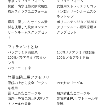
半袖シェフユニフォーム
ェフユニフォーム
抗菌・防水仕様の病院用医
女性用ストレッチポリコッ
療用スクラブユニフォーム
トン製クリーンルームスク
ラブトップ
環境に優しいリサイクル素
ポリエステル65％／綿35％
材を使用した抗菌メンズク
クリーンルーム用医療用ス
リーンルームスクラブセッ
クラブセット
ト
フィラメントと糸
パラアラミド紡績糸
100%メタアラミド縫製糸
100%パラアラミド製ミシ
100％メタアラミド糸
ン糸
パラアラミド糸
静電気防止用アクセサリ
眼鏡の上から安全ゴーグル
PPE安全ゴーグル
を着用
曇り止め安全ゴーグル
飛沫防止安全ゴーグル
防塵・静電気防止PU製ソフ
帯電防止PUソフトソール作
トソール作業靴
業靴