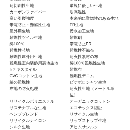
耐切創性生地
環境に優しい生地
カーボンファイバー
耐高温性
高い引裂強度
本来的に難燃性のある生地
帯電防止・難燃性生地
FR生地
屋外用生地
撥水加工生地
難燃性ツイル生地
難燃剤
綿100％
帯電防止FR
難燃性芯地
難燃性不織布
難燃性屋外用生地
耐火性素材の布
難燃性室内装飾用裏地生地
綿100％難燃性生地
frテキスタイル
難燃布
CVCコットン生地
難燃性デニム
綿の難燃性
ピケポロシャツ生地
布地の防火処理
耐火性生地（メートル単
位）
リサイクルポリエステル
オーガニックコットン
サステナブルな生地
エコテックス認証
ヘンプブレンド
リサイクル生地
リサイクルナイロン
リップストップ生地
シルク生地
アヒムサシルク