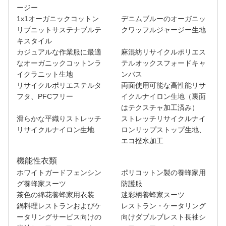
我々に連絡し
ージー
1x1オーガニックコットン
デニムブルーのオーガニッ
ビデオ
リブニットサステナブルテ
クワッフルジャージー生地
キスタイル
カジュアルな作業服に最適
麻混紡リサイクルポリエス
なオーガニックコットンラ
テルオックスフォードキャ
イクラニット生地
ンバス
リサイクルポリエステルタ
両面使用可能な高性能リサ
フタ、PFCフリー
イクルナイロン生地（裏面
はテクスチャ加工済み）
滑らかな平織りストレッチ
ストレッチリサイクルナイ
リサイクルナイロン生地
ロンリップストップ生地、
エコ撥水加工
機能性衣類
ホワイトガードフェンシン
ポリコットン製の養蜂家用
グ養蜂家スーツ
防護服
茶色の綿花養蜂家用衣装
迷彩柄養蜂家スーツ
鍋料理レストランおよびケ
レストラン・ケータリング
ータリングサービス向けの
向けダブルブレスト長袖シ