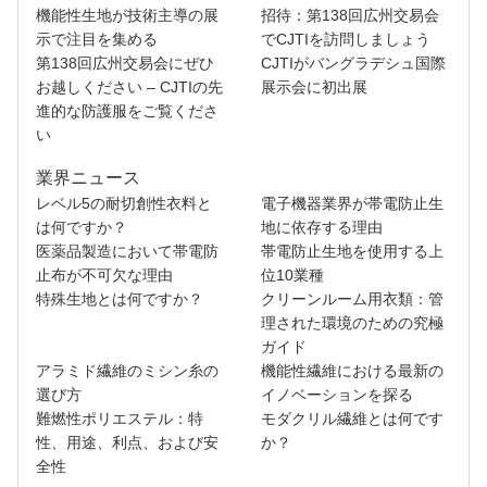
機能性生地が技術主導の展
招待：第138回広州交易会
示で注目を集める
でCJTIを訪問しましょう
第138回広州交易会にぜひ
CJTIがバングラデシュ国際
お越しください – CJTIの先
展示会に初出展
進的な防護服をご覧くださ
い
業界ニュース
レベル5の耐切創性衣料と
電子機器業界が帯電防止生
は何ですか？
地に依存する理由
医薬品製造において帯電防
帯電防止生地を使用する上
止布が不可欠な理由
位10業種
特殊生地とは何ですか？
クリーンルーム用衣類：管
理された環境のための究極
ガイド
アラミド繊維のミシン糸の
機能性繊維における最新の
選び方
イノベーションを探る
難燃性ポリエステル：特
モダクリル繊維とは何です
性、用途、利点、および安
か？
全性