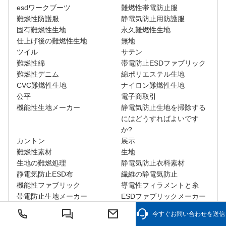
esdワークブーツ
難燃性帯電防止服
難燃性防護服
静電気防止用防護服
固有難燃性生地
永久難燃性生地
仕上げ後の難燃性生地
無地
ツイル
サテン
難燃性綿
帯電防止ESDファブリック
難燃性デニム
綿ポリエステル生地
CVC難燃性生地
ナイロン難燃性生地
公平
電子商取引
機能性生地メーカー
静電気防止生地を掃除する
にはどうすればよいです
か?
カントン
展示
難燃性素材
生地
生地の難燃処理
静電気防止衣料素材
静電気防止ESD布
繊維の静電気防止
機能性ファブリック
導電性フィラメントと糸
帯電防止生地メーカー
ESDファブリックメーカー
帯電防止コート
クリーンルームのユニフォ
今すぐお問い合わせを送信
ーム