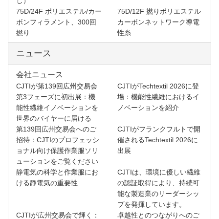
し）
75D/24F ポリエステル/カー
75D/12F 撚りポリエステル
ボンフィラメント、300回
カーボンネットワーク導電
撚り
性糸
ニュース
会社ニュース
CJTIが第139回広州交易会
CJTIがTechtextil 2026に登
第3フェーズに初出展：機
場：機能性繊維におけるイ
能性繊維イノベーションを
ノベーションを紹介
世界のバイヤーに届ける
第139回広州交易会へのご
CJTIがフランクフルトで開
招待：CJTIのプロフェッシ
催されるTechtextil 2026に
ョナル向け保護作業服ソリ
出展
ューションをご覧ください
静電気の科学と作業服にお
CJTIは、環境に優しい繊維
ける静電気の重要性
の認証取得により、持続可
能な製造業のリーダーシッ
プを発揮しています。
CJTIが広州交易会で輝く：
卓越性とのつながりへのご