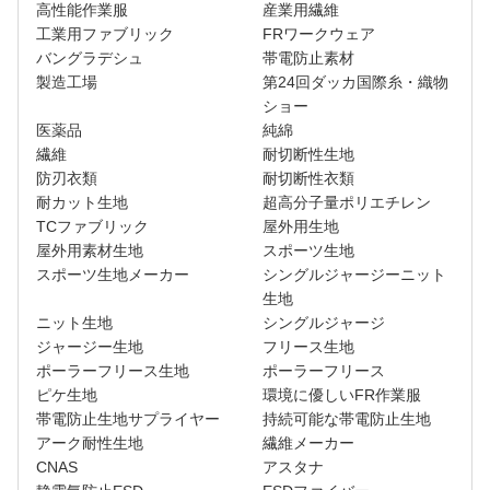
高性能作業服
産業用繊維
工業用ファブリック
FRワークウェア
バングラデシュ
帯電防止素材
製造工場
第24回ダッカ国際糸・織物
ショー
医薬品
純綿
繊維
耐切断性生地
防刃衣類
耐切断性衣類
耐カット生地
超高分子量ポリエチレン
TCファブリック
屋外用生地
屋外用素材生地
スポーツ生地
スポーツ生地メーカー
シングルジャージーニット
生地
ニット生地
シングルジャージ
ジャージー生地
フリース生地
ポーラーフリース生地
ポーラーフリース
ピケ生地
環境に優しいFR作業服
帯電防止生地サプライヤー
持続可能な帯電防止生地
アーク耐性生地
繊維メーカー
CNAS
アスタナ