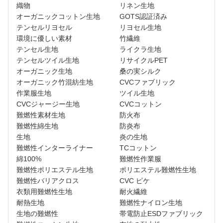
織物
リネン生地
オーガニックコットン生地
GOTS認証済み
テンセルリヨセル
リヨセル生地
環境に優しい素材
竹繊維
テンセル生地
ライクラ生地
テンセルツイル生地
リサイクルPET
オーガニック生地
桑の実シルク
オーガニック竹混紡生地
CVCファブリック
作業服生地
ツイル生地
CVCジャージー生地
CVCコットン
難燃性素材生地
防火布
難燃性綿生地
防炎布
生地
炎の生地
難燃性インターライナー
TCコットン
綿100%
難燃性作業服
難燃性ポリエステル生地
ポリエステル難燃性生地
難燃性バリアクロス
CVC ピケ
衣類用難燃性生地
耐火繊維
耐熱生地
難燃性ナイロン生地
生地の難燃性
帯電防止ESDファブリック