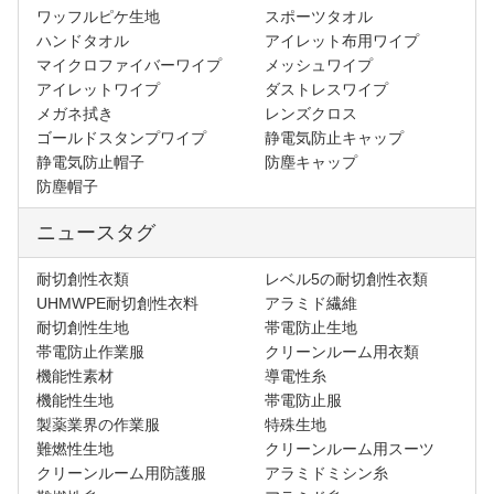
ワッフルピケ生地
スポーツタオル
ハンドタオル
アイレット布用ワイプ
マイクロファイバーワイプ
メッシュワイプ
アイレットワイプ
ダストレスワイプ
メガネ拭き
レンズクロス
ゴールドスタンプワイプ
静電気防止キャップ
静電気防止帽子
防塵キャップ
防塵帽子
ニュースタグ
耐切創性衣類
レベル5の耐切創性衣類
UHMWPE耐切創性衣料
アラミド繊維
耐切創性生地
帯電防止生地
帯電防止作業服
クリーンルーム用衣類
機能性素材
導電性糸
機能性生地
帯電防止服
製薬業界の作業服
特殊生地
難燃性生地
クリーンルーム用スーツ
クリーンルーム用防護服
アラミドミシン糸