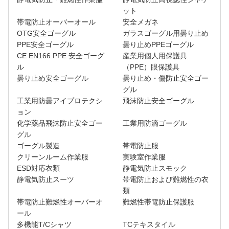
ット
帯電防止オーバーオール
安全メガネ
OTG安全ゴーグル
ガラスゴーグル用曇り止め
PPE安全ゴーグル
曇り止めPPEゴーグル
CE EN166 PPE 安全ゴーグ
産業用個人用保護具
ル
（PPE）眼保護具
曇り止め安全ゴーグル
曇り止め・傷防止安全ゴー
グル
工業用防曇アイプロテクシ
飛沫防止安全ゴーグル
ョン
化学薬品飛沫防止安全ゴー
工業用防滴ゴーグル
グル
ゴーグル製造
帯電防止服
クリーンルーム作業服
実験室作業服
ESD対応衣類
静電気防止スモック
静電気防止スーツ
帯電防止および難燃性の衣
類
帯電防止難燃性オーバーオ
難燃性帯電防止保護服
ール
多機能T/Cシャツ
TCテキスタイル