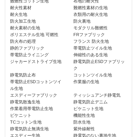
難燃性コットン生地
布地の耐火性
耐火性素材
難燃性素材の生地
耐火生地
衣類用の耐火生地
防火加工生地
防火裏地
耐火素材の生地
モダクリル難燃性
ポリエステル生地 可燃性
FRファブリック
防火布の処理
フランス 防火生地
静的ファブリック
帯電防止ツイル生地
帯電防止ライニング
伸縮性のある生地
ジャカードストライプ生地
静電気防止ESDファブリッ
ク
静電気防止布
コットンツイル生地
帯電防止ESDコットンツイ
作業服の生地
ル生地
エスディーファブリック
ティッシュアンチ静電気
静電気散逸生地
静電気防止デニム
作業着用帯電防止生地
ピケニット生地
ピケニット
機能性生地
TCコットン生地
防水生地
静電気防止無滴生地
紫外線耐性
エスディー生地
静電気のない裏地生地