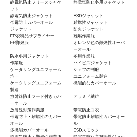
静電気防止フリースジャケ
静電気防止冬用ジャケット
ット
静電気防止ジャケット
ESDジャケット
帯電防止カバーオール
難燃性ジャケット
ジャケット
防火ジャケット
FR衣料品サプライヤー
難燃作業服
FR難燃服
オレンジ色の難燃性オーバ
ーオール
防水冬用ジャケット
冬用作業服
作業服
ハイビズジャケット
ケータリングユニフォーム
シェフの制服
均一
ユニフォーム製造
ケータリングユニフォーム
機能的なカバーオール
製造
放射線防止フード付きカバ
アラミド繊維
ーオール
放射線対策作業服
帯電防止白衣
帯電防止・難燃性のカバー
帯電防止難燃性カバーオー
オール
ル
多機能カバーオール
ESDスモック
静電気防止・難燃性作業服
静電気防止高視認性ジャケ