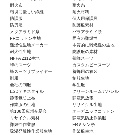
耐火布
耐火糸
環境に優しい繊維
耐火材料
防護服
個人用保護具
防刃服
防護服素材
メタアラミド糸
パラアラミド糸
FRコットン生地
固有の難燃性
難燃性生地メーカー
本質的に難燃性の生地
耐火性生地
防護服の素材
NFPA 2112生地
養蜂スーツ
蜂のスーツ
カスタムビースーツ
蜂スーツサプライヤー
養蜂用の衣装
制服
制服生地
会社の制服
学生服
ESDテキスタイル
クリーンルームアパレル
静電気防止布
静電気放電
作業服の生地
リサイクル生地
第138回広州交易会
オーガニックコットン
リサイクル素材
静電気防止作業服
難燃性作業服
FRミシン糸
吸湿発散性作業服生地
作業服生地