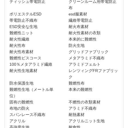
ティッシュ帯電防止
クリーンルーム用帯電防止
布
ポリエステルESD
esd服素材
帯電防止不織布
繊維帯電防止
ESD安全な生地
耐火布素材
難燃性ニット
耐火性素材の衣類
耐火性繊維
本来的に難燃性
耐火性布
防火生地
耐火性布素材
グリッドファブリック
難燃性ビスコース
メタアラミド不織布
100％メタアラミド繊維
アラミドフェルト
耐火性生地素材
レンツィングFRファブリッ
ク
防水保護生地
難燃性布
難燃性生地（メートル単
本来の難燃性
位）
固有の難燃性
不燃性の衣類素​​材
布地の防火
アラミド不織布
スパンレース不織布
耐熱素材
アクリル
アクリルニット生地
高強度生地
耐食性