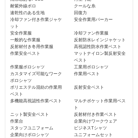
耐紫外線ポロ
クールな糸
速乾性のある生地
回復力
冷却ファン付き作業ジャケ
安全作業用パーカー
ット
安全作業服
冷却ファン作業服
一般的な作業服
反射防水レインジャケット
反射材付き冬用作業服
高視認性防水作業ベスト
作業安全ベスト
マットナイロン製反射安全
ベスト
作業服ポロシャツ
工業用ポロシャツ
カスタマイズ可能なワーク
作業用ベスト
ポロシャツ
ポリエステル混紡の作業用
反射安全ベスト
ベスト
多機能高視認性作業ベスト
マルチポケット作業用ベス
ト
ニット製安全ベスト
反射材付き作業ベスト
作業台
企業向けワークウェア
スタッフユニフォーム
ビジネスTシャツ
企業向けポロシャツ
ユニフォームセット