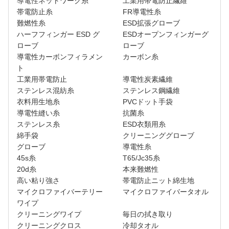
導電性ネットワーク糸
工業用帯電防止繊維
帯電防止糸
FR導電性糸
難燃性糸
ESD拡張グローブ
ハーフフィンガー ESD グ
ESDオープンフィンガーグ
ローブ
ローブ
導電性カーボンフィラメン
カーボン糸
ト
工業用帯電防止
導電性炭素繊維
ステンレス混紡糸
ステンレス鋼繊維
衣料用生地糸
PVCドット手袋
導電性縫い糸
抗菌糸
ステンレス糸
ESD衣類用糸
綿手袋
クリーニンググローブ
グローブ
導電性糸
45s糸
T65/Jc35糸
20d糸
本来難燃性
高い粘り強さ
帯電防止ニット綿生地
マイクロファイバーテリー
マイクロファイバータオル
ワイプ
クリーニングワイプ
毎日の拭き取り
クリーニングクロス
冷却タオル