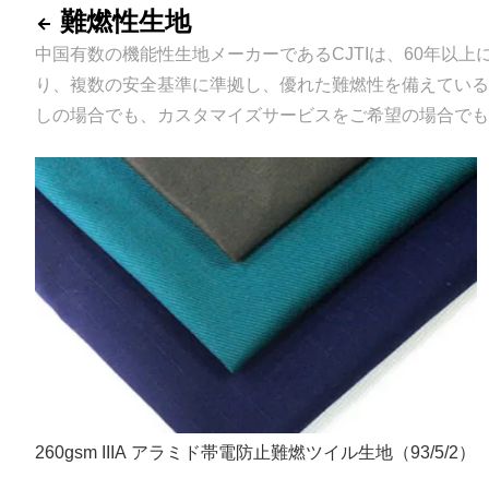
難燃性生地
中国有数の機能性生地メーカーであるCJTIは、60年以
り、複数の安全基準に準拠し、優れた難燃性を備えている
しの場合でも、カスタマイズサービスをご希望の場合でも
260gsm IIIA アラミド帯電防止難燃ツイル生地（93/5/2）