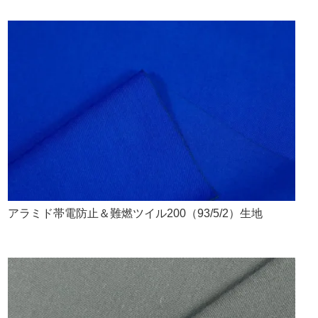
アラミド帯電防止＆難燃ツイル200（93/5/2）生地