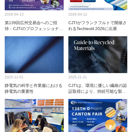
我々に連絡し
2026-04-12
2026-04-13
ビデオ
CJTIがフランクフルトで開催さ
第139回広州交易会へのご招
れるTechtextil 2026に出展
待：CJTIのプロフェッショナル
向け保護作業服ソリューション
をご覧ください
2025-12-01
2025-11-21
静電気の科学と作業服における
CJTIは、環境に優しい繊維の認
静電気の重要性
証取得により、持続可能な製造
業のリーダーシップを発揮して
います。