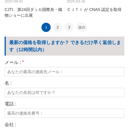
2025-09-01
2025-03-26
CJTI、第24回ダッカ国際糸・織
ＣＪＴＩ が CNAS 認定を取得
物ショーに出展
1
2
3
次の
最新の価格を取得しますか？ できるだけ早く返信しま
す（12時間以内）
メール :
*
名 :
電話 :
会社 :