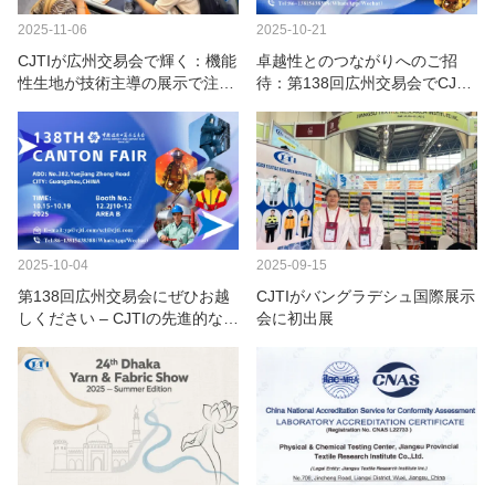
2025-11-06
2025-10-21
CJTIが広州交易会で輝く：機能
卓越性とのつながりへのご招
性生地が技術主導の展示で注目
待：第138回広州交易会でCJTI
を集める
を訪問しましょう
2025-10-04
2025-09-15
第138回広州交易会にぜひお越
CJTIがバングラデシュ国際展示
しください – CJTIの先進的な防
会に初出展
護服をご覧ください