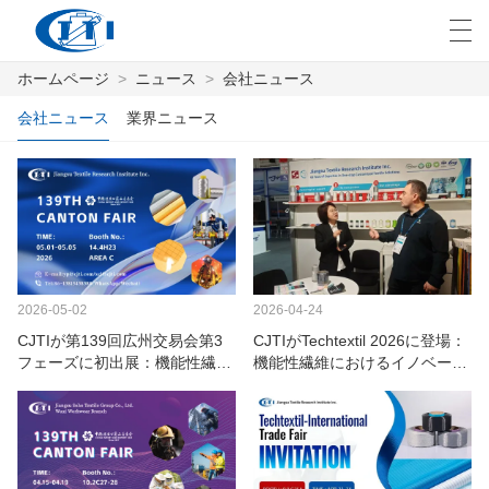
ホームページ
>
ニュース
>
会社ニュース
العربية
česky
Deutsch
English
E
会社ニュース
業界ニュース
ホームページ
製品
カスタマイズ
2026-05-02
2026-04-24
CJTIが第139回広州交易会第3
CJTIがTechtextil 2026に登場：
私たちについて
フェーズに初出展：機能性繊維
機能性繊維におけるイノベーシ
イノベーションを世界のバイヤ
ョンを紹介
ニュース
ーに届ける
業界