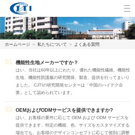
العربية
česky
Deutsch
English
E
ホームページ
>
私たちについて
>
よくある質問
ホームページ
01
機能性生地メーカーですか？
はい、当社は60年以上にわたり、優れた機能性繊維、機能性
製品
生地、機能性防護服の研究開発、製造、提供を行ってまいり
カスタマイズ
ました。 CJTIの研究開発センターは「中国のハイテク企
業」として認められています。
私たちについて
02
OEMおよびODMサービスを提供できますか?
ニュース
はい、お客様の要件に応じて OEM および ODM サービスを
提供できます。特定の機能、色、サイズをカスタマイズする
業界
場合でも、お客様のデザインコンセプトに応じて個別に調整