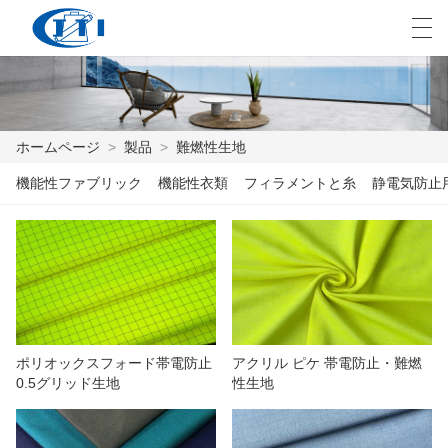
العربية
česky
Deutsch
English
E
ホームページ
>
製品
>
難燃性生地
機能性ファブリック
機能性衣類
フィラメントと糸
静電気防止
ホームページ
製品
カスタマイズ
私たちについて
ポリオックスフォード帯電防止
アクリル ピケ 帯電防止・難燃
ニュース
0.5グリッド生地
性生地
業界