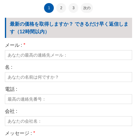
地120
ック柄生地
1
2
3
次の
最新の価格を取得しますか？ できるだけ早く返信しま
す（12時間以内）
メール :
*
名 :
電話 :
会社 :
メッセージ :
*