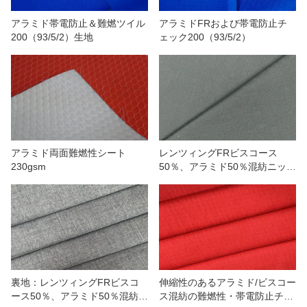
アラミド帯電防止＆難燃ツイル
アラミドFRおよび帯電防止チ
200（93/5/2）生地
ェック200（93/5/2）
アラミド両面難燃性シート
レンツィングFRビスコース
230gsm
50％、アラミド50％混紡ニット
ストレッチ生地
裏地：レンツィングFRビスコ
伸縮性のあるアラミド/ビスコー
ース50％、アラミド50％混紡生
ス混紡の難燃性・帯電防止チェ