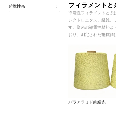
フィラメントと
難燃性糸
導電性フィラメントと糸
レクトロニクス、繊維、
す。従来の導電性材料より
おり、測定された抵抗値
パラアラミド紡績糸