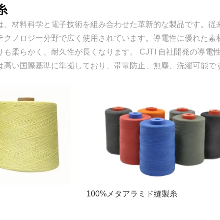
糸
は、材料科学と電子技術を組み合わせた革新的な製品です。従
テクノロジー分野で広く使用されています。導電性に優れた素
も柔らかく、耐久性が長くなります。 CJTI 自社開発の導
は高い国際基準に準拠しており、帯電防止、無塵、洗濯可能で
100%メタアラミド縫製糸