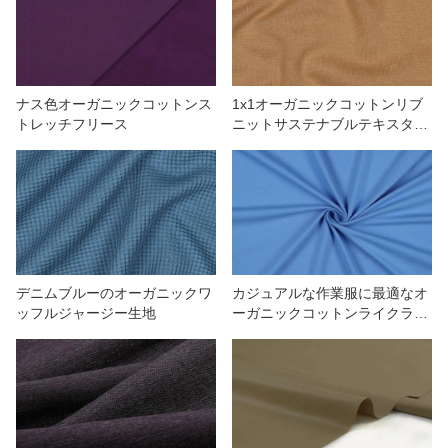
我々に連絡し
ビデオ
ナス色オーガニックコットンス
1x1オーガニックコットンリブ
トレッチフリース
ニットサステナブルテキスタイ
ル
デニムブルーのオーガニックワ
カジュアルな作業服に最適なオ
ッフルジャージー生地
ーガニックコットンライクラニ
ット生地