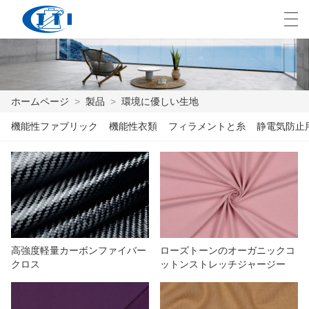
العربية
česky
Deutsch
English
E
ホームページ
>
製品
>
環境に優しい生地
機能性ファブリック
機能性衣類
フィラメントと糸
静電気防止
ホームページ
製品
カスタマイズ
私たちについて
高強度軽量カーボンファイバー
ローズトーンのオーガニックコ
ニュース
クロス
ットンストレッチジャージー
業界