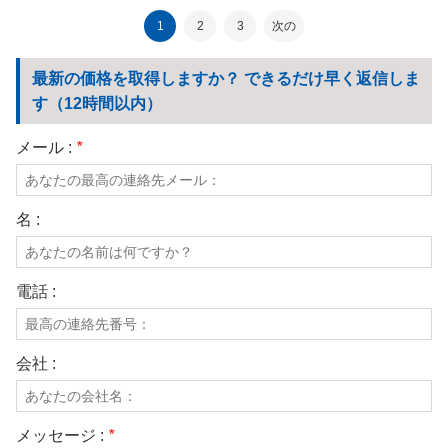
加工
1
2
3
次の
最新の価格を取得しますか？ できるだけ早く返信しま
す（12時間以内）
メール :
*
名 :
電話 :
会社 :
メッセージ :
*