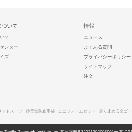
について
情報
ついて
ニュース
センター
よくある質問
イズ
プライバシーポリシー
サイトマップ
注文
リットスーツ
静電気防止手袋
ユニフォームセット
曇り止め安全ゴー
Textile Research Institute Inc.
苏公网安备32021302003001号
苏ICP