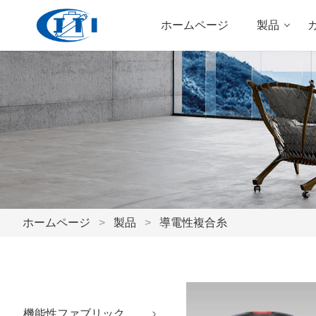
ホームページ
製品
ホームページ
>
製品
>
導電性複合糸
機能性ファブリック