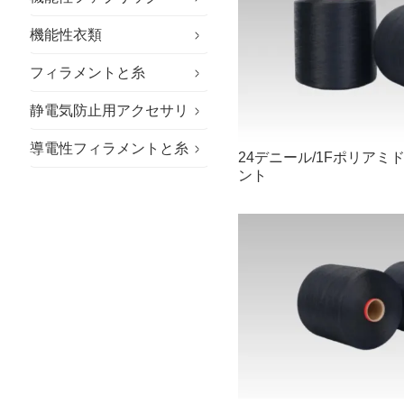
機能性衣類
特殊生地
フィラメントと糸
サステナブルな生地
特殊作業服
静電気防止用アクセサリ
アウトドア用生地
クリーンルーム用衣類
難燃性糸
導電性フィラメントと糸
一般作業服
静電気防止手袋
24デニール/1Fポリアミ
ント
企業向けワークウェア
静電気防止帽子
カジュアルなワークウェア
静電気防止靴
学校制服
マイクロファイバーワイプ