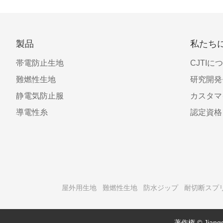
製品
私たち
帯電防止生地
CJTIに
難燃性生地
研究開発
静電気防止服
カスタマ
導電性糸
認定資格
屋外用生地
難燃性生地
防水ジップ
耐切断スプ
著作権 © Jiangsu 