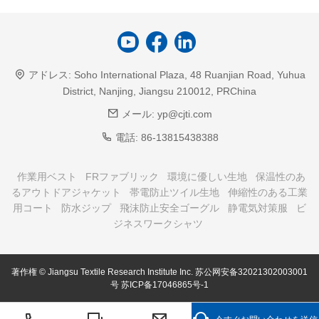
アドレス:
Soho International Plaza, 48 Ruanjian Road, Yuhua
District, Nanjing, Jiangsu 210012, PRChina
メール:
yp@cjti.com
電話:
86-13815438388
作業用ベスト
FRファブリック
環境に優しい生地
保温性のあ
るアウトドアジャケット
帯電防止ツイル生地
伸縮性のある工業
用コート
防水ジップ
飛沫防止安全ゴーグル
静電気対策服
ビ
ジネスワークシャツ
著作権 © Jiangsu Textile Research Institute Inc.
苏公网安备32021302003001
号
苏ICP备17046865号-1