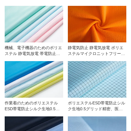
我々に連絡し
ビデオ
機械、電子機器のためのポリエ
静電気防止 静電気放電 ポリエ
ステル 静電気放電 帯電防止高
ステルマイクロニットフリース
密度生地 0.5 ストリップ
生地
作業着のためのポリエステル
ポリエステルESD帯電防止シル
ESD帯電防止シルク生地0.5ス
ク生地0.5グリッド精密、医
トリップ
療、自動車用