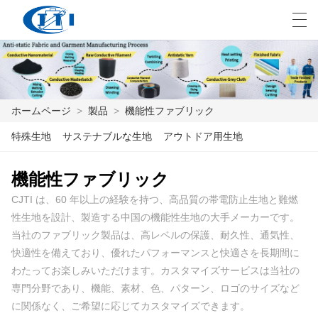
العربية
česky
Deutsch
English
E
ホームページ
>
製品
>
機能性ファブリック
ホームページ
特殊生地
サステナブルな生地
アウトドア用生地
製品
機能性ファブリック
カスタマイズ
CJTI は、60 年以上の経験を持つ、高品質の帯電防止生地と難燃
性生地を設計、製造する中国の機能性生地の大手メーカーです。
私たちについて
当社のファブリック製品は、高レベルの保護、耐久性、通気性、
快適性を備えており、優れたパフォーマンスと快適さを長期間に
ニュース
わたってお楽しみいただけます。カスタマイズサービスは当社の
専門分野であり、機能、素材、色、パターン、ロゴのサイズなど
業界
に関係なく、ご希望に応じてカスタマイズできます。