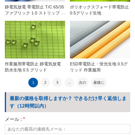
静電気放電 帯電防止 T/C 65/35
ポリオックスフォード帯電防止
ファブリック 1.0 ストリップ 鉱
0.5グリッド生地
物、石油化学製品用
作業服用帯電防止 静電気放電
ESD帯電防止・蛍光生地 0.5グ
防水生地 0.5 グリッド
リッド 作業服用
1
2
3
...
次の
最後に
最新の価格を取得しますか？ できるだけ早く返信しま
す（12時間以内）
メール :
*