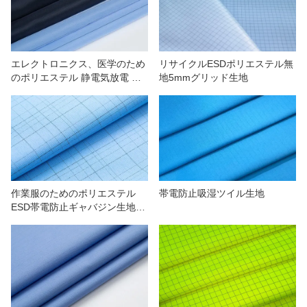
エレクトロニクス、医学のため
リサイクルESDポリエステル無
のポリエステル 静電気放電 帯
地5mmグリッド生地
電防止シルク ライニング生地
1.5 ストリップ
作業服のためのポリエステル
帯電防止吸湿ツイル生地
ESD帯電防止ギャバジン生地の
不規則なグリッド