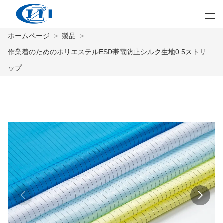
ホームページ
>
製品
>
العربية
česky
Deutsch
English
E
作業着のためのポリエステルESD帯電防止シルク生地0.5ストリ
ップ
ホームページ
製品
カスタマイズ
私たちについて
ニュース
業界