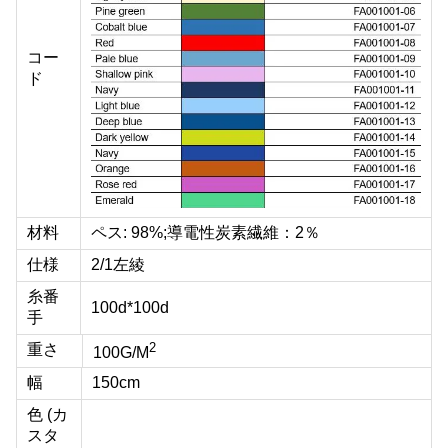
コー
ド
材料
ペス: 98%;導電性炭素繊維：2％
仕様
2/1左綾
糸番
100d*100d
手
2
重さ
100G/M
幅
150cm
色 (カ
スタ