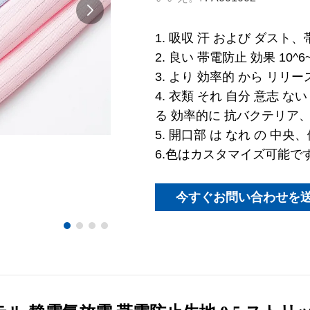
1. 吸収 汗 および ダス
2. 良い 帯電防止 効果 10
3. より 効率的 から リリー
4. 衣類 それ 自分 意志 
る 効率的に 抗バクテリア
5. 開口部 は なれ の 中
6.色はカスタマイズ可能で
今すぐお問い合わせを