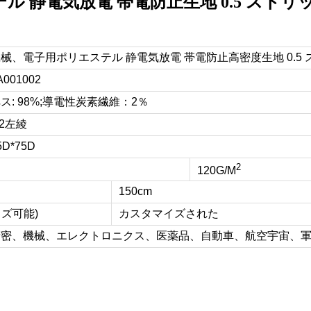
ル 静電気放電 帯電防止生地 0.5 ストリ
械、電子用ポリエステル 静電気放電 帯電防止高密度生地 0.5
A001002
ス: 98%;導電性炭素繊維：2％
/2左綾
5D*75D
2
120G/M
150cm
イズ可能)
カスタマイズされた
精密、機械、エレクトロニクス、医薬品、自動車、航空宇宙、