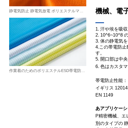
機械、電
静電気防止 静電気放電 ポリエステルマイクロニットフリース生地
1.
汗や埃を吸収
2. 10^6~
3.
体の静電気を
4.この帯電防
す。
5.
開口部は中央
6.
色はカスタマ
作業着のためのポリエステルESD帯電防止シルク生地0.5ストリップ
帯電防止性能：
イギリス 1201
EN 1149
あ
アプリケーシ
P
精密機械、エ
別のタイプ
の