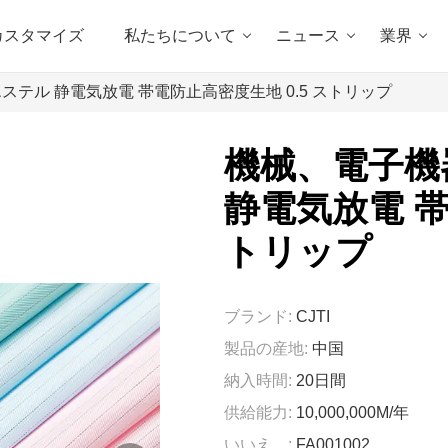
カスタマイズ
私たちについて
ニュース
業界
テル 静電気放電 帯電防止高密度生地 0.5 ストリップ
機械、電子機
静電気放電 帯
トリップ
ブランド:
CJTI
製品の産地:
中国
納入時間:
20日間
供給能力:
10,000,000M/年
いいえ。:
FA001002