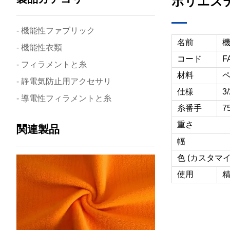
ポリエステ
- 機能性ファブリック
名前
機
- 機能性衣類
コード
F
- フィラメントと糸
材料
ペ
- 静電気防止用アクセサリ
仕様
3
- 導電性フィラメントと糸
糸番手
7
重さ
関連製品
幅
色 (カスタマ
使用