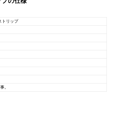
ップの仕様
 ストリップ
軍事。