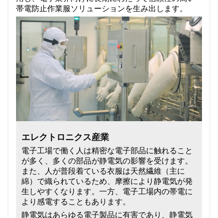
我々に連絡し
帯電防止作業服ソリューションを生み出します。
ビデオ
エレクトロニクス産業
電子工場で働く人は精密な電子部品に触れること
が多く、多くの部品が静電気の影響を受けます。
また、人が普段着ている衣服は天然繊維（主に
綿）で織られているため、摩擦により静電気が発
生しやすくなります。一方、電子工場内の帯電に
より感電することもあります。
静電気はあらゆる電子製品に有害であり、静電気