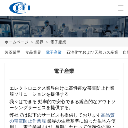
العربية
česky
Deutsch
English
E
ホームページ
>
業界
>
電子産業
製薬業界
食品業界
電子産業
石油化学および天然ガス産業
自
ホームページ
製品
電子産業
カスタマイズ
エレクトロニクス業界向けに高性能な帯電防止作業
私たちについて
服ソリューションを提供する
我々はできる
効率的で安心できる総合的なアウトソ
ニュース
ーシングサービスを提供する
。
弊社では以下のサービスも提供しております
高品質
業界
の帯電防止作業服
業界の生産基準に沿った生地を使
用し、電子業界向けに長期にわたって信頼性の高い