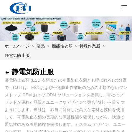
العربية
česky
Deutsch
English
E
ホームページ
>
製品
>
機能性衣類
>
特殊作業服
>
静電気防止服
ホームページ
製品
静電気防止服
帯電防止衣類 (ESD 衣類または帯電防止衣類とも呼ばれる) の分野
カスタマイズ
で、CJTI は、ESD および帯電防止作業服のための比類のないワン
ストップ OEM および ODM ソリューションを提供し、貴社のブ
私たちについて
ランドが優れた品質とユニークなデザインで競合他社から目立つ
ニュース
ようにします。当社は、独自に開発した高度な素材と技術を使用
して、帯電防止衣類の長期的な保護性能を確保しながら、快適で
業界
通気性のある着用体験を提供します。カスタム デザイン、ユニー
クな素材、または特別なパッケージングのリクエストが必要な場