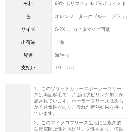
材料
99% ポリエステル 1% ポリイミド 
色
オレンジ
、ダークブルー、ブラック
サイズ
S-2XL、
カスタマイズ可能
出荷港
上海
配達
海/空で
支払い
T/T、L/C
1、
このソリッドカラーのポーラーフリー
スは両面起毛で、片面は抗ピリング加工が
施されています。ポーラーフリースは柔ら
かく通気性があり、優れた断熱効果を持っ
ています。
2、
このマイクロフリース生地には永久的
な帯電防止性と抗ピリング性もあり、何度