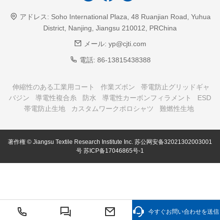
アドレス:
Soho International Plaza, 48 Ruanjian Road, Yuhua
District, Nanjing, Jiangsu 210012, PRChina
メール:
yp@cjti.com
電話:
86-13815438388
伸縮性のある工業用コート
作業ズボン
帯電防止グリッドギャ
バジン
導電性複合糸
防水
導電性カーボンフィラメント
ESD
帯電防止生地
カスタムワークポロシャツ
難燃性生地
著作権 © Jiangsu Textile Research Institute Inc.
苏公网安备32021302003001
号
苏ICP备17046865号-1
今すぐお問い合わせを送信