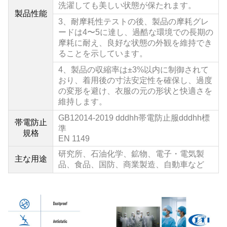
洗濯しても美しい状態が保たれます。
製品性能
3、耐摩耗性テストの後、製品の摩耗グレ
ードは4〜5に達し、過酷な環境での長期の
摩耗に耐え、良好な状態の外観を維持でき
ることを示しています。
4、
製品の収縮率は±3%以内に制御されて
おり、着用後の寸法安定性を確保し、過度
の変形を避け、衣服の元の形状と快適さを
維持します。
GB12014
-2019 dddhh帯電防止服dddhh標
帯電防止
準
規格
EN 1149
研究所、石油化学、鉱物、電子・電気製
主な用途
品、食品、国防、商業製造、自動車など