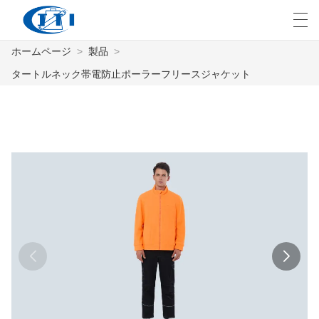
ホームページ
>
製品
>
العربية
česky
Deutsch
English
E
タートルネック帯電防止ポーラーフリースジャケット
ホームページ
製品
カスタマイズ
私たちについて
ニュース
業界