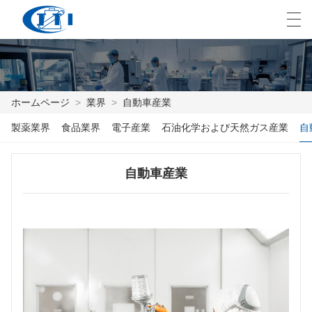
العربية
česky
Deutsch
English
E
ホームページ
>
業界
>
自動車産業
製薬業界
食品業界
電子産業
石油化学および天然ガス産業
自
ホームページ
製品
自動車産業
カスタマイズ
私たちについて
ニュース
業界