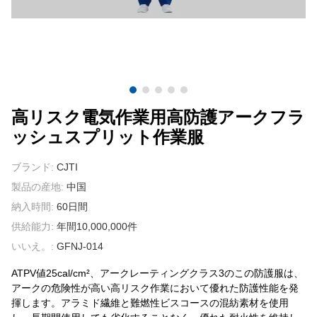
我々に連絡し
ビデオ
高リスク電気作業用高防護アークフラ
ッシュスプリット作業服
ブランド:
CJTI
製品の産地:
中国
納入時間:
60日間
供給能力:
年間10,000,000件
いいえ。:
GFNJ-014
ATPV値25cal/cm²、アークレーティングクラス3のこの防護服は、
アークの危険性が高い高リスク作業において優れた防護性能を発
揮します。アラミド繊維と難燃性ビスコースの混紡素材を使用