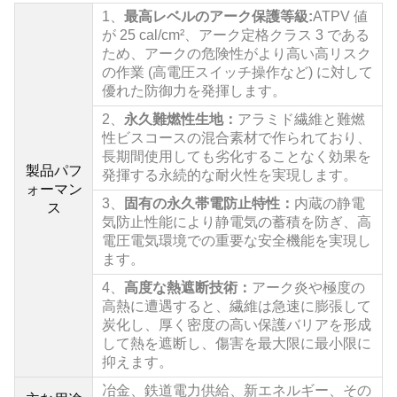
1、
最高レベルのアーク保護等級:
ATPV 値
が 25 cal/cm²、アーク定格クラス 3 である
ため、アークの危険性がより高い高リスク
の作業 (高電圧スイッチ操作など) に対して
優れた防御力を発揮します。
2、
永久難燃性生地：
アラミド繊維と難燃
性ビスコースの混合素材で作られており、
長期間使用しても劣化することなく効果を
製品パフ
発揮する永続的な耐火性を実現します。
ォーマン
3、
固有の永久帯電防止特性：
内蔵の静電
ス
気防止性能により静電気の蓄積を防ぎ、高
電圧電気環境での重要な安全機能を実現し
ます。
4、
高度な熱遮断技術：
アーク炎や極度の
高熱に遭遇すると、繊維は急速に膨張して
炭化し、厚く密度の高い保護バリアを形成
して熱を遮断し、傷害を最大限に最小限に
抑えます。
冶金、鉄道電力供給、新エネルギー、その