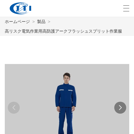
ホームページ
>
製品
>
العربية
česky
Deutsch
English
E
高リスク電気作業用高防護アークフラッシュスプリット作業服
ホームページ
製品
カスタマイズ
私たちについて
ニュース
業界