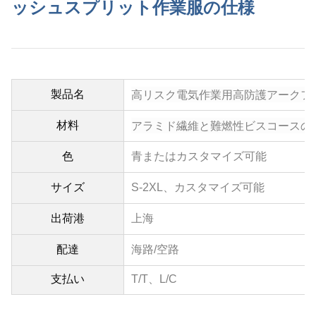
ッシュスプリット作業服の仕様
高リスク電気作業用高防護アークフ
製品名
アラミド繊維と難燃性ビスコースの
材料
色
青またはカスタマイズ可能
サイズ
S-2XL、
カスタマイズ可能
出荷港
上海
配達
海路/空路
支払い
T/T、L/C