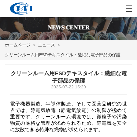
العربية
česky
Deutsch
English
E
ホームページ
>
ニュース
>
クリーンルーム用ESDテキスタイル：繊細な電子部品の保護
ホームページ
製品
クリーンルーム用ESDテキスタイル：繊細な電
子部品の保護
カスタマイズ
2025-07-22 15:29
私たちについて
電子機器製造、半導体製造、そして医薬品研究の世
界では、静電気放電（静電気放電）の制御が極めて
ニュース
重要です。クリーンルーム環境では、微粒子や汚染
物質の厳格な管理が求められるため、静電気を安全
業界
に放散できる特殊な織物が求められます。