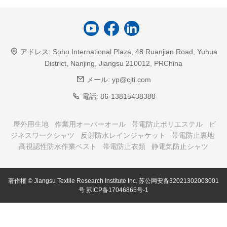
アドレス:
Soho International Plaza, 48 Ruanjian Road, Yuhua
District, Nanjing, Jiangsu 210012, PRChina
メール:
yp@cjti.com
電話:
86-13815438388
屋外用生地
作業用オーバーオール
帯電防止ポリエステル
ビ
ジネスワークシャツ
反射防水レインジャケット
帯電防止裏地
高視認性防水作業ベスト
帯電防止衣類
静電気防止シャツ
著作権 © Jiangsu Textile Research Institute Inc.
苏公网安备32021302003001
号
苏ICP备17046865号-1