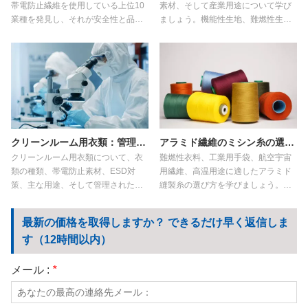
帯電防止繊維を使用している上位10
素材、そして産業用途について学び
業種を発見し、それが安全性と品質
ましょう。機能性生地、難燃性生
をどのように向上させるかを学びま
地、帯電防止生地、耐切創性生地、
しょう。
そして持続可能な繊維技術における
革新的な取り組みを探ります。
クリーンルーム用衣類：管理された環境のための究極ガイド
アラミド繊維のミシン糸の選び方
クリーンルーム用衣類について、衣
難燃性衣料、工業用手袋、航空宇宙
類の種類、帯電防止素材、ESD対
用繊維、高温用途に適したアラミド
策、主な用途、そして管理された環
縫製糸の選び方を学びましょう。メ
境に適したクリーンルーム用衣類の
タアラミド縫製糸とパラアラミド縫
選び方など、あらゆることを学びま
製糸の比較、主要な性能要素、カス
最新の価格を取得しますか？ できるだけ早く返信しま
しょう。
タマイズオプションについて解説し
す（12時間以内）
ます。
メール :
*