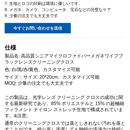
7. 生地とロゴの印刷は環境に優しいです。
8. メガネ、カメラ、コンピュータ、宝石などの完璧なケア
9. 少量の注文でも大丈夫です
今すぐお問い合わせを送信
仕様
製品名: 高品質シニアマイクロファイバーメガネワイプブ
ラックレンズクリーニングクロス
色: 白/黒/赤/黄色、カスタマイズ可能
サイズ：
サイズ: 20*20cm、カスタマイズ可能
MOQ: 少量の注文でも大丈夫です
この製品は、光学レンズ クリーニング クロスの成功に関
する最新研究であり、85% ポリエステルと 15% の超極細
フィラメント ナイロン ストレッチ生地で構成されていま
す。&注意;
通常のクリーニングクロスでは落としきれない汚れを落と
すことができ、繰り返し洗濯しても独特の洗浄力は持続し