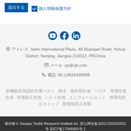
提出する
個人情報保護方針
アドレス:
Soho International Plaza, 48 Ruanjian Road, Yuhua
District, Nanjing, Jiangsu 210012, PRChina
メール:
yp@cjti.com
電話:
86-13815438388
多機能高視認性作業ベスト
防水
屋外用生地
ソロナ
導電性複
合糸
帯電防止生地
ハトメ生地
ユニフォームセット
静電気防
止キャップ
静電気防止衣類
著作権 © Jiangsu Textile Research Institute Inc.
苏公网安备32021302003001
号
苏ICP备17046865号-1