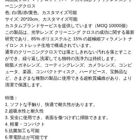
ーニングクロス
色: 白/黒/赤/黄色、カスタマイズ可能
サイズ: 20*20cm、カスタマイズ可能
カスタムブランドサービスを提供しています（MOQ 10000個）
この製品は、光学レンズ クリーニング クロスの成功に関する最新
研究であり、85% ポリエステルと 15% の超極細フィラメント ナ
イロン ストレッチ生地で構成されています。
通常のクリーニングクロスでは落としきれない汚れを落とすこと
ができ、繰り返し洗濯しても独特の洗浄力は持続します。
樹脂メガネレンズ、コーティングレンズ、カメラレンズ、コンピ
ュータ、楽器、コンパクトディスク、ハードピース、宝飾品な
ど、さまざまな種類の製品に使用できる超軟質繊維があり、より
清潔で保護します。
特徴：
1. ソフトな手触り、快適で耐久性があります。
2.超吸水性と耐久性
3. 安全に使用でき、表面を傷つけずに掃除できます。
4. 軽量・コンパクト
5.抗菌加工も可能
6.帯電防止が可能です