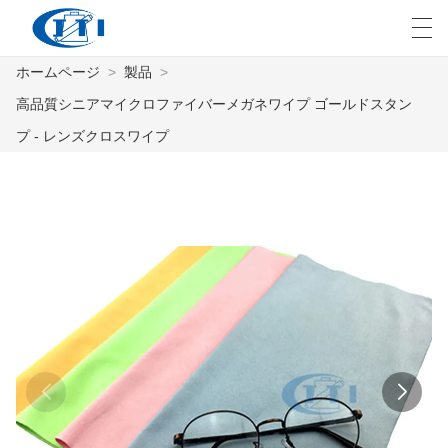
ホームページ
>
製品
>
العربية
česky
Deutsch
English
E
高品質シニアマイクロファイバーメガネワイプ ゴールドスタン
プ - レンズクロスワイプ
ホームページ
製品
カスタマイズ
私たちについて
ニュース
業界