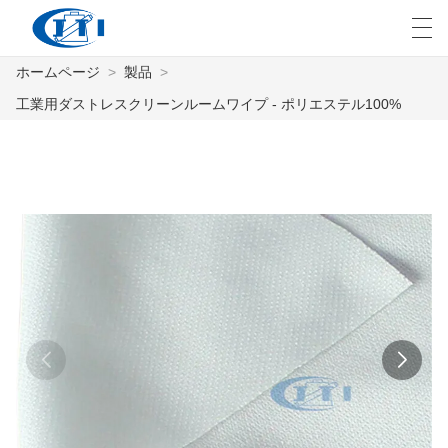
ホームページ
>
製品
>
العربية
česky
Deutsch
English
E
工業用ダストレスクリーンルームワイプ - ポリエステル100%
ホームページ
製品
カスタマイズ
私たちについて
ニュース
業界