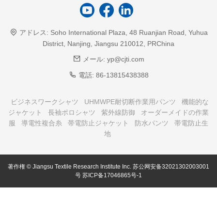
アドレス:
Soho International Plaza, 48 Ruanjian Road, Yuhua
District, Nanjing, Jiangsu 210012, PRChina
メール:
yp@cjti.com
電話:
86-13815438388
ビジネスワークシャツ
UHMWPE耐切断作業用パンツ
機能的な
ジャケット
長袖ポロシャツ
紫外線防御
オーダーメイドの作業
服
導電性複合糸
帯電防止ジャケット
防水パンツ
帯電防止生
地
著作権 © Jiangsu Textile Research Institute Inc.
苏公网安备32021302003001
号
苏ICP备17046865号-1