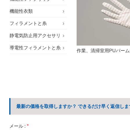
機能性衣類
特殊生地
フィラメントと糸
サステナブルな生地
特殊作業服
静電気防止用アクセサリ
アウトドア用生地
クリーンルーム用衣類
難燃性糸
導電性フィラメントと糸
一般作業服
静電気防止手袋
作業、清掃室用PUパー
企業向けワークウェア
静電気防止帽子
カジュアルなワークウェア
静電気防止靴
学校制服
マイクロファイバーワイプ
最新の価格を取得しますか？ できるだけ早く返信しま
メール :
*