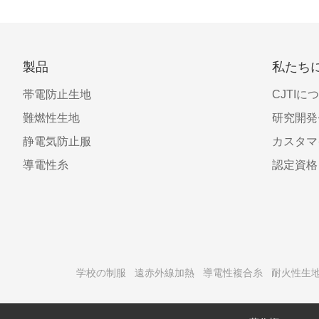
製品
私たち
帯電防止生地
CJTIに
難燃性生地
研究開発
静電気防止服
カスタマ
導電性糸
認定資格
学校の制服
遠赤外線加熱
導電性複合糸
耐火性生