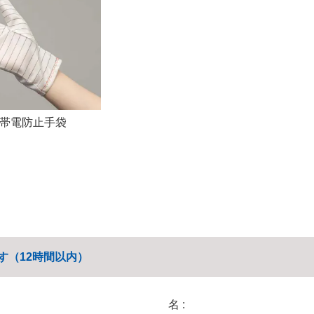
ム帯電防止手袋
す（12時間以内）
名 :