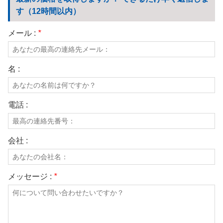
我々に連絡し
す（12時間以内）
ビデオ
メール :
*
名 :
電話 :
会社 :
メッセージ :
*