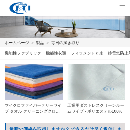
العربية
česky
Deutsch
English
E
ホームページ
>
製品
>
毎日の拭き取り
機能性ファブリック
機能性衣類
フィラメントと糸
静電気防止
ホームページ
製品
カスタマイズ
私たちについて
マイクロファイバーテリーワイ
工業用ダストレスクリーンルー
ニュース
プ タオル クリーニングクロス
ムワイプ - ポリエステル100%
カスタマイズされた洗車ワイプ
業界
キッチンタオル
最新の価格を取得しますか？ できるだけ早く返信しま