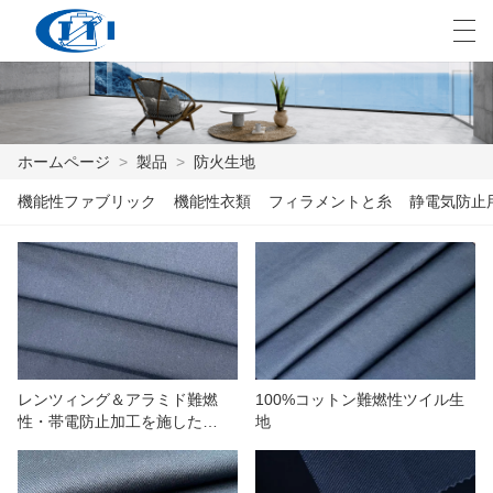
العربية
česky
Deutsch
English
E
ホームページ
>
製品
>
防火生地
機能性ファブリック
機能性衣類
フィラメントと糸
静電気防止
ホームページ
製品
カスタマイズ
私たちについて
レンツィング＆アラミド難燃
100%コットン難燃性ツイル生
ニュース
性・帯電防止加工を施した
地
180gsm生地
業界