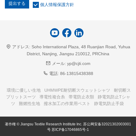
提出する
個人情報保護方針
アドレス:
Soho International Plaza, 48 Ruanjian Road, Yuhua
District, Nanjing, Jiangsu 210012, PRChina
メール:
yp@cjti.com
電話:
86-13815438388
環境に優しい生地
UHMWPE耐切断スウェットシャツ
耐切断ス
プリットスーツ
導電性複合糸
帯電防止衣類
静電気防止Tシャ
ツ
難燃性生地
撥水加工の作業用ベスト
静電気防止手袋
著作権 © Jiangsu Textile Research Institute Inc.
苏公网安备32021302003001
号
苏ICP备17046865号-1