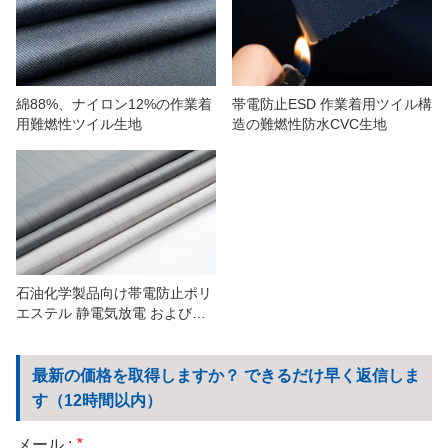
我々に連絡し
ビデオ
綿88%、ナイロン12%の作業着
帯電防止ESD 作業着用ツイル構
用難燃性ツイル生地
造の難燃性防水CVC生地
石油化学製品向け帯電防止ポリ
エステル 静電気放電 および難
燃性ファブリック グリッド
最新の価格を取得しますか？ できるだけ早く返信しま
す（12時間以内）
メール :
*