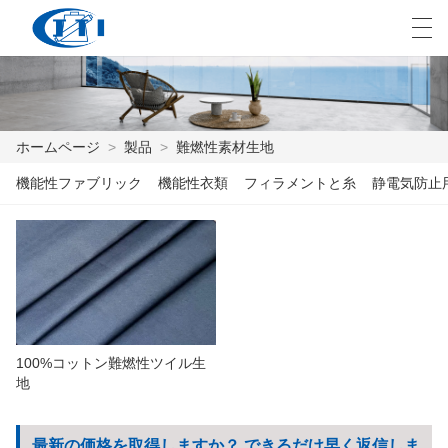
العربية
česky
Deutsch
English
E
ホームページ
>
製品
>
難燃性素材生地
機能性ファブリック
機能性衣類
フィラメントと糸
静電気防止
ホームページ
製品
カスタマイズ
私たちについて
100%コットン難燃性ツイル生
ニュース
地
業界
最新の価格を取得しますか？ できるだけ早く返信しま