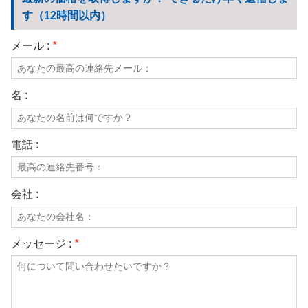
我々に連絡し
す（12時間以内）
ビデオ
メール :
*
名 :
電話 :
会社 :
メッセージ :
*