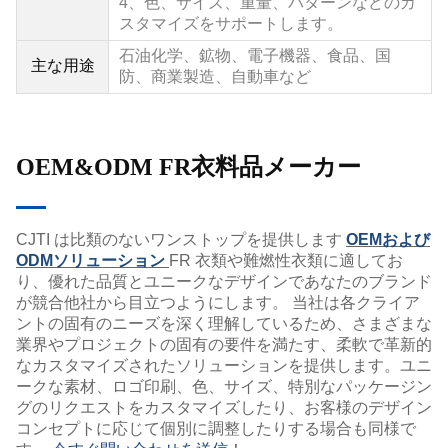
4、
色、サイズ、重量、パターンなどのカ
スタマイズをサポートします。
石油化学、鉱物、電子機器、食品、国
主な用途
防、商業製造、自動車など
OEM&ODM FR衣料品メーカー
CJTI は比類のないワンストップを提供します
OEMおよび
ODMソリューション
FR 衣類や難燃性衣類に適してお
り、優れた品質とユニークなデザインであなたのブランド
が競合他社から目立つようにします。 当社は各クライア
ントの固有のニーズを深く理解しているため、さまざまな
業界やプロジェクトの固有の要件を満たす、柔軟で革新的
なカスタマイズされたソリューションを提供します。ユニ
ークな素材、ロゴ印刷、色、サイズ、特別なパッケージン
グのリクエストをカスタマイズしたり、お客様のデザイン
コンセプトに応じて個別に調整したりする場合も同様で