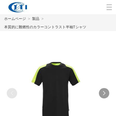
ホームページ
>
製品
>
العربية
česky
Deutsch
English
E
本質的に難燃性のカラーコントラスト半袖Tシャツ
ホームページ
製品
カスタマイズ
私たちについて
ニュース
業界