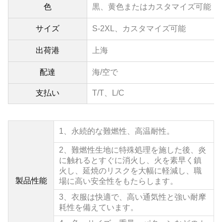
色
黒、黄色またはカスタマイズ可能
サイズ
S-2XL、
カスタマイズ可能
出荷港
上海
配達
海/空で
支払い
T/T、L/C
1、
永続的な難燃性、高温耐性。
2、
難燃性生地に特殊処理を施した後、炎
に触れるとすぐに消火し、火を素早く鎮
火し、延焼のリスクを大幅に軽減し、職
製品性能
場に高い安全性をもたらします。
3、
衣服は快適で、高い通気性と強い耐摩
耗性を備えています。