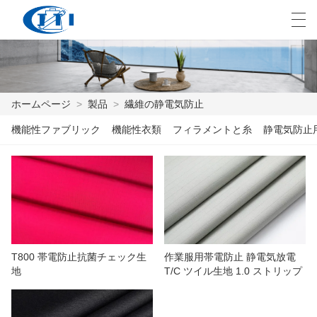
العربية
česky
Deutsch
English
E
ホームページ
>
製品
>
繊維の静電気防止
機能性ファブリック
機能性衣類
フィラメントと糸
静電気防止
ホームページ
製品
カスタマイズ
私たちについて
T800 帯電防止抗菌チェック生
作業服用帯電防止 静電気放電
ニュース
地
T/C ツイル生地 1.0 ストリップ
業界