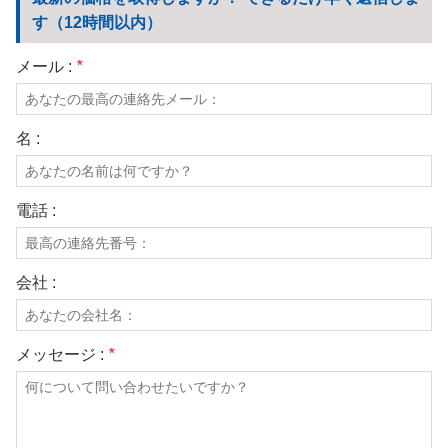
我々に連絡し
す（12時間以内）
ビデオ
メール :
*
名 :
電話 :
会社 :
メッセージ :
*