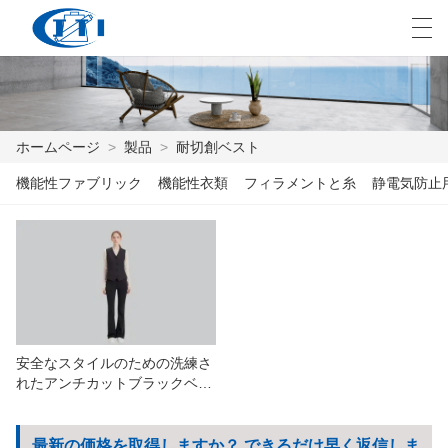
العربية
česky
Deutsch
English
E
ホームページ
>
製品
>
耐切創ベスト
機能性ファブリック
機能性衣類
フィラメントと糸
静電気防止
ホームページ
製品
カスタマイズ
私たちについて
安全なスタイルのための洗練さ
ニュース
れたアンチカットブラックベス
トデザイン
業界
最新の価格を取得しますか？ できるだけ早く返信しま