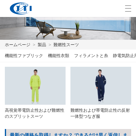
العربية
česky
Deutsch
English
E
ホームページ
>
製品
>
難燃性スーツ
機能性ファブリック
機能性衣類
フィラメントと糸
静電気防止
ホームページ
製品
カスタマイズ
私たちについて
高視覚帯電防止性および難燃性
難燃性および帯電防止性の反射
ニュース
のスプリットスーツ
一体型つなぎ服
業界
最新の価格を取得しますか？ できるだけ早く返信しま