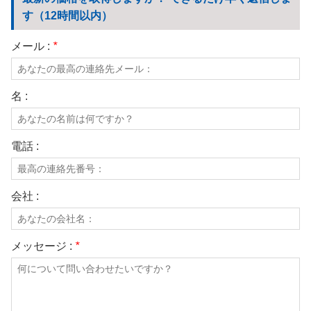
我々に連絡し
す（12時間以内）
ビデオ
メール :
*
名 :
電話 :
会社 :
メッセージ :
*