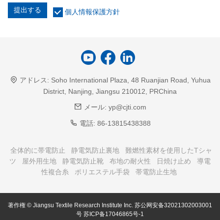
提出する
個人情報保護方針
アドレス:
Soho International Plaza, 48 Ruanjian Road, Yuhua
District, Nanjing, Jiangsu 210012, PRChina
メール:
yp@cjti.com
電話:
86-13815438388
全体的に帯電防止
静電気防止裏地
難燃性素材を使用したTシャ
ツ
屋外用生地
静電気防止靴
布地の耐火性
日焼け止め
導電
性複合糸
ポリエステル手袋
帯電防止生地
著作権 © Jiangsu Textile Research Institute Inc.
苏公网安备32021302003001
号
苏ICP备17046865号-1