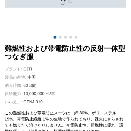
我々に連絡し
ビデオ
難燃性および帯電防止性の反射一体型
つなぎ服
ブランド:
CJTI
製品の産地:
中国
納入時間:
60日間
供給能力:
10,000,000 ペ/年
いいえ。:
GFNJ-010
この難燃性および帯電防止スーツは、綿 80%、ポリエステル
19%、帯電防止繊維 1% の生地で作られており、裸火にさらされ
ても燃えたり溶けたりしません。帯電防止性、難燃性に優れ、環