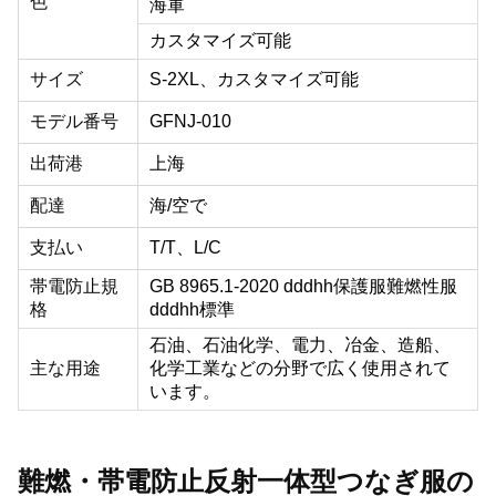
色
海軍
カスタマイズ可能
サイズ
S-2XL、
カスタマイズ可能
モデル番号
GFNJ-010
出荷港
上海
配達
海/空で
支払い
T/T、L/C
帯電防止規
GB 8965.1-2020 dddhh保護服難燃性服
格
dddhh標準
石油、石油化学、電力、冶金、造船、
主な用途
化学工業などの分野で広く使用されて
います。
難燃・帯電防止反射一体型つなぎ服の