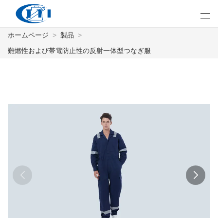
ホームページ
>
製品
>
العربية
česky
Deutsch
English
E
難燃性および帯電防止性の反射一体型つなぎ服
ホームページ
製品
カスタマイズ
私たちについて
ニュース
業界