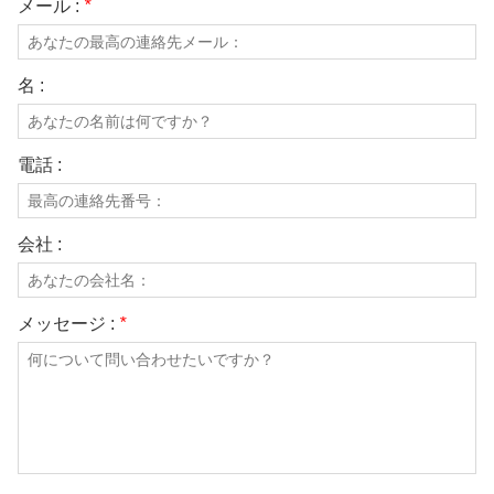
メール :
*
名 :
電話 :
会社 :
メッセージ :
*