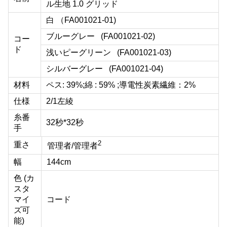
ル生地 1.0 グリッド
白 （
FA001021-01
)
ブルーグレー
(FA001021-02)
コー
ド
浅いピーグリーン
(FA001021-03)
シルバーグレー
(FA001021-04)
材料
ペス: 39%;綿 : 59% ;導電性炭素繊維：2%
仕様
2/1左綾
糸番
32秒*32秒
手
2
重さ
管理者/管理者
幅
144cm
色 (カ
スタ
マイ
コード
ズ可
能)