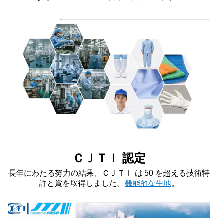
ＣＪＴＩ 認定
長年にわたる努力の結果、ＣＪＴＩ は 50 を超える技術特
許と賞を取得しました。
機能的な生地
。