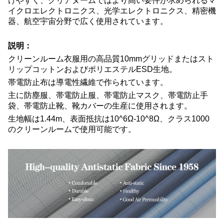
けやすく、クリアヌームではより高い要件が求められるマ
イクロエレクトロニクス、光学エレクトロニクス、精密機
器、航空宇宙分野で広く使用されています。
説明：
クリーンルーム衣服用の高品質10mmグリッドまたはスト
リップコットンおよびポリエステルESD生地。
帯電防止布は導電性繊維で作られています。
主に防塵服、帯電防止服、帯電防止マスク、帯電防止手
袋、帯電防止靴、靴カバーの生産に使用されます。
生地幅は1.44m、表面抵抗は10^6Ω-10^8Ω、クラス1000
のクリーンルームで使用可能です。