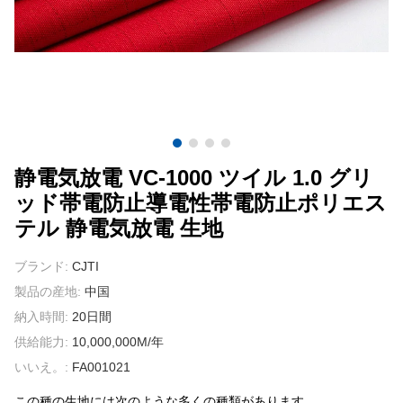
我々に連絡し
ビデオ
静電気放電 VC-1000 ツイル 1.0 グリ
ッド帯電防止導電性帯電防止ポリエス
テル 静電気放電 生地
ブランド:
CJTI
製品の産地:
中国
納入時間:
20日間
供給能力:
10,000,000M/年
いいえ。:
FA001021
この種の生地には次のような多くの種類があります。