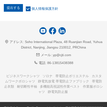
提出する
個人情報保護方針
アドレス:
Soho International Plaza, 48 Ruanjian Road, Yuhua
District, Nanjing, Jiangsu 210012, PRChina
メール:
yp@cjti.com
電話:
86-13815438388
ビジネスワークシャツ
ソロナ
帯電防止ポリエステル
カスタ
ムワークポロシャツ
静電気放電 帯電防止ファブリック
帯電防
止衣類
耐切断性半袖
多機能高視認性作業ベスト
作業服ポロシ
ャツ
静電気防止服