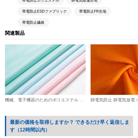
帯電防止ポリエステル
静電気散逸生地
帯電防止ESDファブリック
帯電防止FR生地
帯電防止繊維
関連製品
機械、電子機器のためのポリエステル 静電気放電 帯電防止高密度生地 0.5 ストリップ
最新の価格を取得しますか？ できるだけ早く返信しま
す（12時間以内）