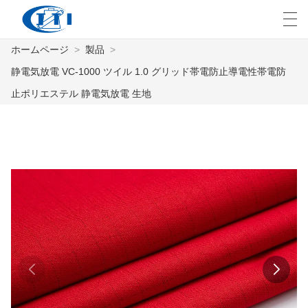
ホームページ
>
製品
>
العربية
česky
Deutsch
English
E
静電気放電 VC-1000 ツイル 1.0 グリッド帯電防止導電性帯電防
止ポリエステル 静電気放電 生地
ホームページ
製品
カスタマイズ
私たちについて
ニュース
業界