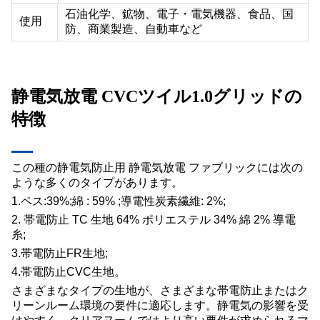
石油化学、鉱物、電子・電気機器、食品、国
使用
防、商業製造、自動車など
静電気放電 CVCツイル1.0グリッドの
特徴
この種の静電気防止用 静電気放電 ファブリックには次の
ような多くのタイプがあります。
1.ペス:39%;綿 : 59% ;導電性炭素繊維: 2%;
2. 帯電防止 TC 生地 64% ポリエステル 34% 綿 2% 導電
糸;
3.帯電防止FR生地;
4.帯電防止CVC生地。
さまざまなタイプの生地が、さまざまな帯電防止またはク
リーンルーム環境の要件に適応します。静電気の影響を受