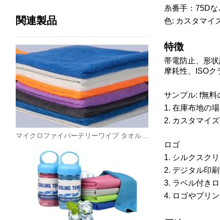
糸番手：75Dな
関連製品
色: カスタマイ
特徴
帯電防止、形状
摩耗性、ISO
サンプル: f
無料
1. 在庫布地の
2. カスタマイ
マイクロファイバーテリーワイプ タオル クリーニングクロス カスタマイズされた洗車ワイプ キッチンタオル
ロゴ
1. シルクス
2. デジタル
3. ラベル付き
4. ロゴやプ