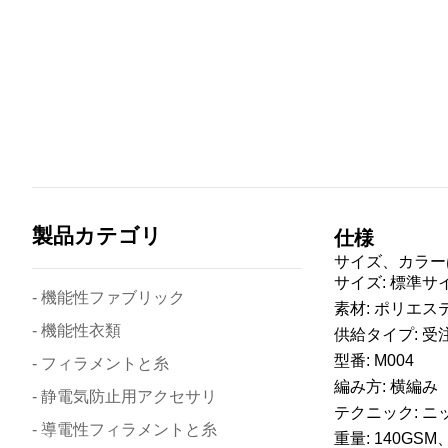
製品カテゴリ
仕様
サイズ、カラー
サイズ: 標準
- 機能性ファブリック
素材: ポリエス
- 機能性衣類
供給タイプ: 受
型番: M004
- フィラメントと糸
編み方: 横編み
- 静電気防止用アクセサリ
テクニック: ニ
- 導電性フィラメントと糸
重量: 140GS