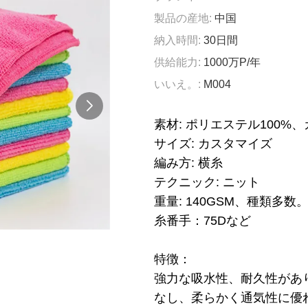
製品の産地:
中国
納入時間:
30日間
供給能力:
1000万P/年
いいえ。:
M004
素材: ポリエステル100%
サイズ: カスタマイズ
編み方: 横糸
テクニック: ニット
重量: 140GSM、種類多数
糸番手：75Dなど
特徴：
強力な吸水性、耐久性があ
なし、柔らかく通気性に優