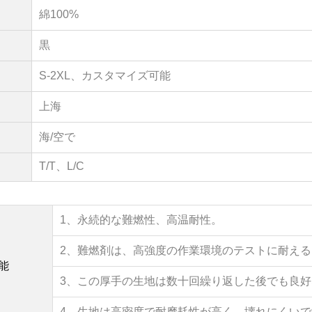
綿100%
黒
S-2XL、
カスタマイズ可能
上海
海/空で
T/T、L/C
1、
永続的な難燃性、高温耐性。
2、難燃剤は、高強度の作業環境のテストに耐え
能
3、
この厚手の生地は
数十回繰り返した後でも良
4、
生地は高密度で耐摩耗性が高く、壊れにくいで