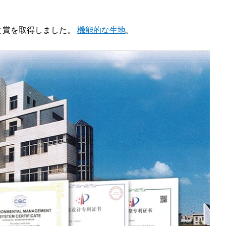
許と賞を取得しました。
機能的な生地
。