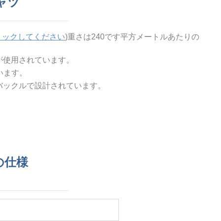
ャツ
リックしてください
)
重さは240です
平方メートルあたりの
が使用されています。
います。
バックルで設計されています。
の仕様