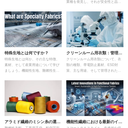
業種を発見し、それが安全性と品質
をどのように向上させるかを学びま
しょう。
特殊生地とは何ですか？
クリーンルーム用衣類：管理された環境のための究極ガイド
特殊生地とは何か、その主な特徴、
クリーンルーム用衣類について、衣
素材、そして産業用途について学び
類の種類、帯電防止素材、ESD対
ましょう。機能性生地、難燃性生
策、主な用途、そして管理された環
地、帯電防止生地、耐切創性生地、
境に適したクリーンルーム用衣類の
そして持続可能な繊維技術における
選び方など、あらゆることを学びま
革新的な取り組みを探ります。
しょう。
アラミド繊維のミシン糸の選び方
機能性繊維における最新のイノベーションを探る