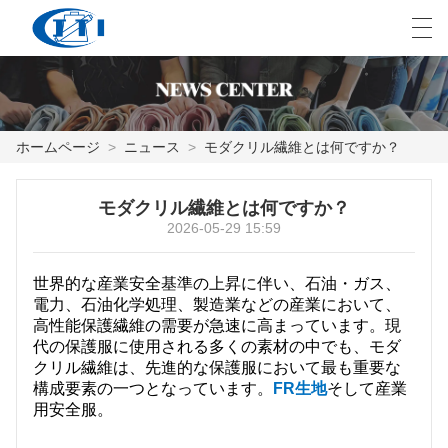
العربية
česky
Deutsch
English
E
ホームページ
>
ニュース
>
モダクリル繊維とは何ですか？
ホームページ
モダクリル繊維とは何ですか？
2026-05-29 15:59
製品
カスタマイズ
世界的な産業安全基準の上昇に伴い、石油・ガス、
電力、石油化学処理、製造業などの産業において、
高性能保護繊維の需要が急速に高まっています。現
私たちについて
代の保護服に使用される多くの素材の中でも、モダ
クリル繊維は、先進的な保護服において最も重要な
ニュース
構成要素の一つとなっています。
FR生地
そして産業
用安全服。
業界