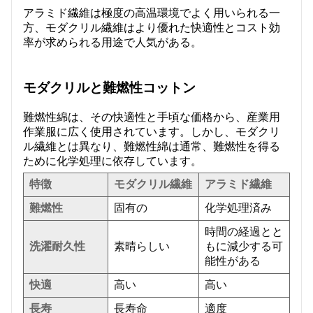
アラミド繊維は極度の高温環境でよく用いられる一
方、モダクリル繊維はより優れた快適性とコスト効
率が求められる用途で人気がある。
モダクリルと難燃性コットン
難燃性綿は、その快適性と手頃な価格から、産業用
作業服に広く使用されています。しかし、モダクリ
ル繊維とは異なり、難燃性綿は通常、難燃性を得る
ために化学処理に依存しています。
特徴
モダクリル繊維
アラミド繊維
難燃性
固有の
化学処理済み
時間の経過とと
洗濯耐久性
素晴らしい
もに減少する可
能性がある
快適
高い
高い
長寿
長寿命
適度