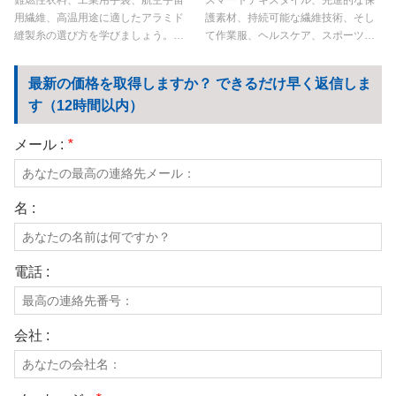
難燃性衣料、工業用手袋、航空宇宙
スマートテキスタイル、先進的な保
用繊維、高温用途に適したアラミド
護素材、持続可能な繊維技術、そし
縫製糸の選び方を学びましょう。メ
て作業服、ヘルスケア、スポーツウ
タアラミド縫製糸とパラアラミド縫
ェア、産業安全分野における次世代
製糸の比較、主要な性能要素、カス
アプリケーションを通じて、機能性
最新の価格を取得しますか？ できるだけ早く返信しま
タマイズオプションについて解説し
繊維がどのように産業を変革してい
す（12時間以内）
ます。
るかをご覧ください。
メール :
*
名 :
電話 :
会社 :