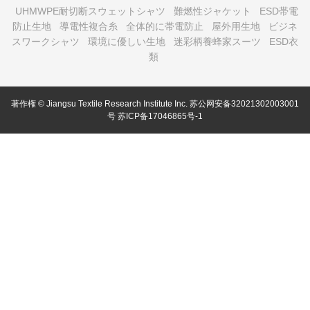
UHMWPE耐切断スウェットシャツ
難燃性ジャケット
ESD帯電
防止生地
導電性複合糸
全体的に帯電防止
屋外用生地
ビジネ
スワークシャツ
環境に優しい生地
迷彩柄養蜂家スーツ
ESD衣
類
著作権 © Jiangsu Textile Research Institute Inc.
苏公网安备32021302003001
号
苏ICP备17046865号-1