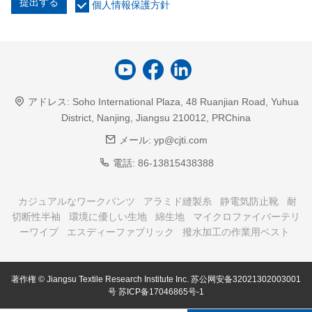
提出する
個人情報保護方針
アドレス:
Soho International Plaza, 48 Ruanjian Road, Yuhua
District, Nanjing, Jiangsu 210012, PRChina
メール:
yp@cjti.com
電話:
86-13815438388
カジュアルなワークパンツ
アラミド縫製糸
静電気防止靴
耐
切断性半袖
環境に優しい生地
綿生地
マイクロファイバーテリ
ーワイプ
エスディーファブリック
撥水加工の作業用ベスト
著作権 © Jiangsu Textile Research Institute Inc.
苏公网安备32021302003001
号
苏ICP备17046865号-1