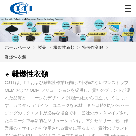
العربية
česky
Deutsch
English
E
ホームページ
>
製品
>
機能性衣類
>
特殊作業服
>
難燃性衣類
ホームページ
製品
難燃性衣類
CJTI は、FR および難燃性作業服向けの比類のないワンストップ
カスタマイズ
OEM および ODM ソリューションを提供し、貴社のブランドが優
れた品質とユニークなデザインで競合他社から目立つようにしま
私たちについて
す。カスタム デザイン、ユニークな素材、または特別なパッケー
ニュース
ジングのリクエストが必要な場合でも、当社のカスタマイズされ
たユニークで革新的なソリューションは、アクセサリー、色、作
業界
業服のデザインから使用される素材に至るまで、貴社のブランド
を完全に反映し、ビジネス ニーズを満たします。お問い合わせへ