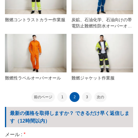
難燃コントラストカラー作業服
炭鉱、石油化学、石油向けの帯
電防止難燃性防水オーバーオー
ル
難燃性ラペルオーバーオール
難燃ジャケット作業服
前のページ
1
2
3
次の
最新の価格を取得しますか？ できるだけ早く返信しま
す（12時間以内）
メール :
*