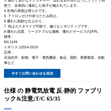
3. 細かく豊かなテクスチャー、流れる雲や水のようにクリアで自
然で、全体的に連続した粒子が施されています。
4.生地の表面は滑らかです。
5. アイロンがけや折りたたみ防止。
6.優れた絶妙な仕上がり。
7. 色はカスタマイズ可能で、偏りなくポジティブです。
8.優れた品質、リーズナブルな価格、優れたサービスの評判。
標準：
EN 1149
イギリス 12014-2019
応用：
石油化学、鉱物、電子・電気機器、食品、国防、商業製造、自動
車など
今すぐお問い合わせを送信
仕様 の 静電気放電 反-静的 ファブリ
ック&注意;
T/C 65/35