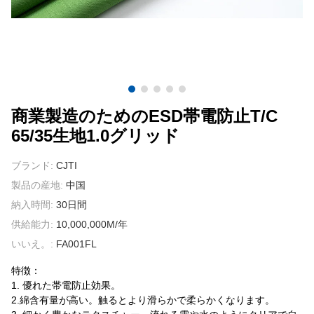
我々に連絡し
ビデオ
商業製造のためのESD帯電防止T/C
65/35生地1.0グリッド
ブランド:
CJTI
製品の産地:
中国
納入時間:
30日間
供給能力:
10,000,000M/年
いいえ。:
FA001FL
特徴：
1. 優れた帯電防止効果。
2.綿含有量が高い。触るとより滑らかで柔らかくなります。