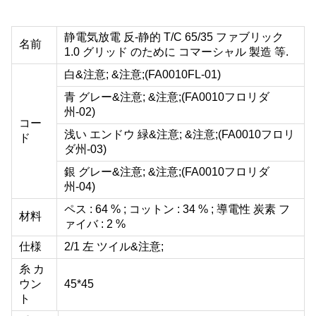
静電気放電 反-静的 T/C 65/35 ファブリック
名前
1.0 グリッド のために コマーシャル 製造 等.
白&注意; &注意;(
FA0010FL-01
)
青 グレー&注意; &注意;(
FA0010
フロリダ
州
-02
)
コー
浅い エンドウ 緑&注意; &注意;(
FA0010
フロリ
ド
ダ州
-03
)
銀 グレー&注意; &注意;(
FA0010
フロリダ
州
-04
)
ペス : 64 % ; コットン : 34 % ; 導電性 炭素 フ
材料
ァイバ : 2 %
仕様
2/1 左 ツイル&注意;
糸 カ
ウン
45*45
ト