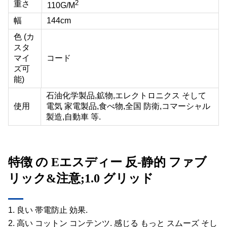
2
重さ
110G/M
幅
144cm
色 (カ
スタ
マイ
コード
ズ可
能)
石油化学製品,鉱物,エレクトロニクス そして
使用
電気 家電製品,食べ物,全国 防衛,コマーシャル
製造,自動車 等.
特徴 の E
エスディー 反-静的 ファブ
リック&注意;1.0 グリッド
1. 良い 帯電防止 効果.
2. 高い コットン コンテンツ. 感じる もっと スムーズ そし