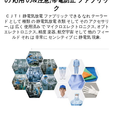
の 応用 の&注意;帯電防止 ファブリッ
ク
ＣＪＴＩ 静電気放電 ファブリック できる なれ テーラー
ド として 種類 の
静電気放電 衣類
そして その アクセサリ
ー, は 広く 使用済み で マイクロエレクトロニクス, オプト
エレクトロニクス, 精度 楽器, 航空宇宙 そして 他の フィー
ルド それ は 非常に センシティブ に 静電気 現象.