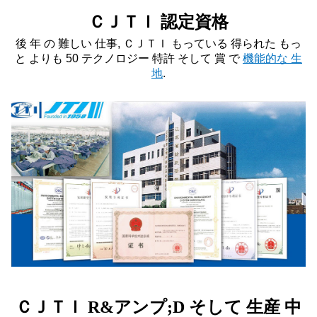
ＣＪＴＩ 認定資格
後 年 の 難しい 仕事, ＣＪＴＩ もっている 得られた もっ
と よりも 50 テクノロジー 特許 そして 賞 で
機能的な 生
地
.
ＣＪＴＩ R&アンプ;D そして 生産 中