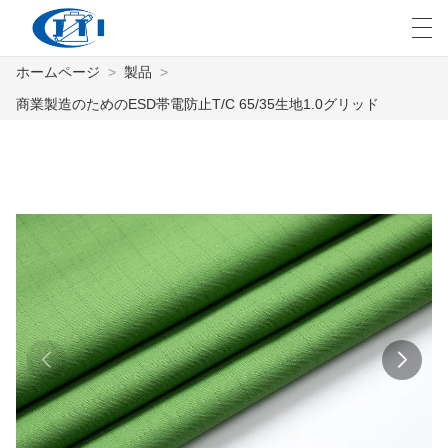
ホームページ
>
製品
>
العربية
česky
Deutsch
English
E
商業製造のためのESD帯電防止T/C 65/35生地1.0グリッド
ホームページ
製品
カスタマイズ
私たちについて
ニュース
業界