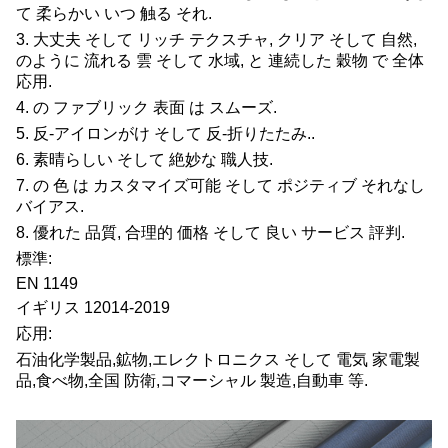
て 柔らかい いつ 触る それ.
3. 大丈夫 そして リッチ テクスチャ, クリア そして 自然,
のように 流れる 雲 そして 水域, と 連続した 穀物 で 全体
応用.
4. の ファブリック 表面 は スムーズ.
5. 反-アイロンがけ そして 反-折りたたみ..
6. 素晴らしい そして 絶妙な 職人技.
7. の 色 は カスタマイズ可能 そして ポジティブ それなし
バイアス.
8. 優れた 品質, 合理的 価格 そして 良い サービス 評判.
標準:
EN 1149
イギリス 12014-2019
応用:
石油化学製品,鉱物,エレクトロニクス そして 電気 家電製
品,食べ物,全国 防衛,コマーシャル 製造,自動車 等.